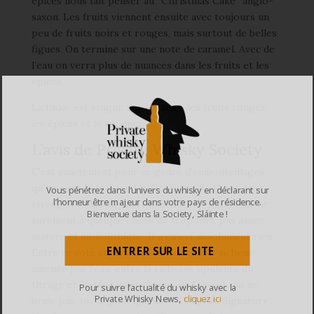
épices nous fait penser au “Christmas Cake” anglo-
saxon. Les fruits viennent ensuite avec toujours un
peu de fruits noirs et rouges, mais surtout de belles
figues. On termine sur une note de caramel. Avec de
l’eau on verra plus de nuances dans les fruits et les
épices.
La finale est longur, sur le cacao, les fruits rouges,
les épices et le caramel.
L’avis de Private Whisky Society
C’est exactement pour ce genre d’embouteillages
qu’on aime Signatory. Un Deanston de 11 ans, cask
Vous pénétrez dans l’univers du whisky en déclarant sur
l’honneur être majeur dans votre pays de résidence.
strength et 1st fill sherry? Beaucoup s’attendaient
Bienvenue dans la Society, Sláinte !
surement à quelque chose de trop fort, pas assez
mature et monolithique. Il n’en est absolument rien.
ENTRER SUR LE SITE
Entre ce coté sherry chaleureux et la fraicheur
amenée par l’eau, entre la richesse opulente du
titrage et l’intégration réussie de l’alcool, qui ne
Pour suivre l’actualité du whisky avec la
Private Whisky News,
cliquez ici
brule pas, on ne peut que dire “Chapeau Signatory”.