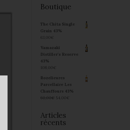
Boutique
The Chita Single
Grain 43%
63,00
€
Yamazaki
Distiller's Reserve
43%
108,00
€
Rozelieures
Parcellaire Les
Chauffours 43%
60,00
€
54,00
€
Articles
récents