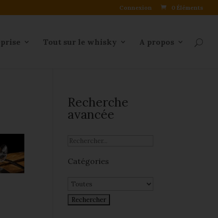
Connexion
0 Éléments
eprise
Tout sur le whisky
A propos
Recherche
avancée
Catégories