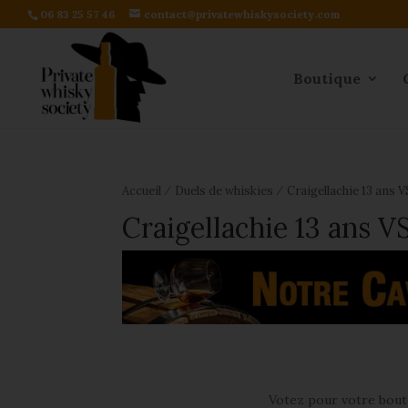
06 83 25 57 46
contact@privatewhiskysociety.com
Boutique
⁄
⁄
Accueil
Duels de whiskies
Craigellachie 13 ans 
Craigellachie 13 ans V
Votez pour votre boute