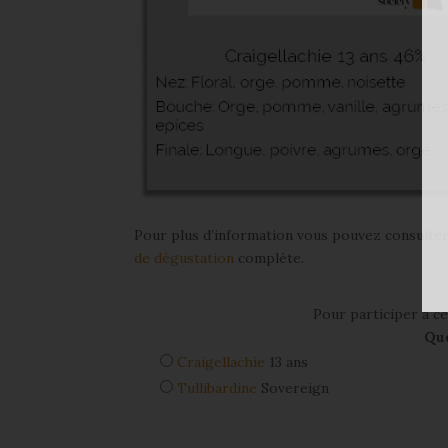
Pour plus d’information vous pouvez consulte
de dégustation
complète.
Pour participer à ce
Que
Craigellachie
13 ans
Tullibardine
Sovereign