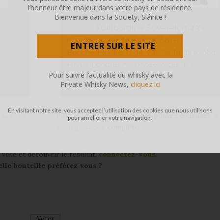
l’honneur être majeur dans votre pays de résidence.
Bienvenue dans la Society, Sláinte !
ENTRER SUR LE SITE
Pour suivre l’actualité du whisky avec la
Private Whisky News,
cliquez ici
En visitant notre site, vous acceptez l’utilisation des cookies que nous utilisons
r
la note
Pour plus d’information vous pouvez consulter
la
pour améliorer votre navigation.
de dégustation
complète.
 vote et découvrir le résultat,
connectez-vous
.
lle bouteille préférez vous ?