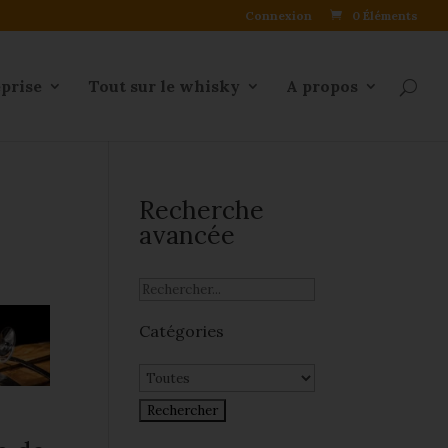
Connexion
0 Éléments
eprise
Tout sur le whisky
A propos
Recherche
avancée
Catégories