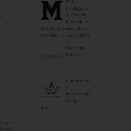
Une
Intelligence
Artificielle
t
Bouscule le
Monde du Whisky chez
Macallan – Poisson d’avril
Distillerie
Starward
Embouteilleu
r
indépendant
Compass
Box
es
a
tourbe
d dîner