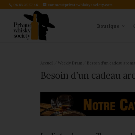
06 83 25 57 46
contact@privatewhiskysociety.com
Boutique
⁄
⁄
Accueil
Weekly Dram
Besoin d’un cadeau aroma
Besoin d’un cadeau ar