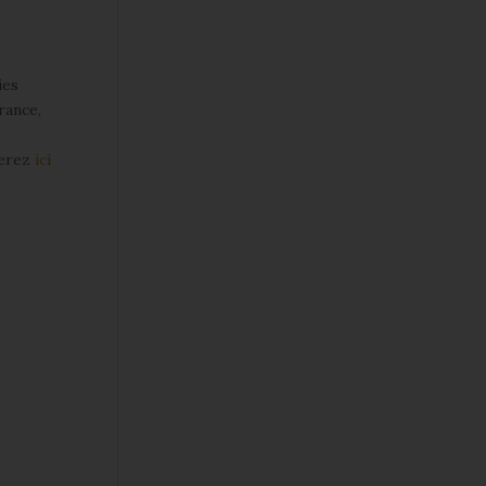
ies
rance,
verez
ici