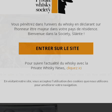
Vous pénétrez dans l’univers du whisky en déclarant sur
l’honneur être majeur dans votre pays de résidence.
Bienvenue dans la Society, Sláinte !
ENTRER SUR LE SITE
Pour suivre l’actualité du whisky avec la
Private Whisky News,
cliquez ici
 au
bourbon
fait son apparition. Ce cadeau fera bien rire vos amis et
e un gant à cette sucrerie.
En visitant notre site, vous acceptez l’utilisation des cookies que nous utilisons
pour améliorer votre navigation.