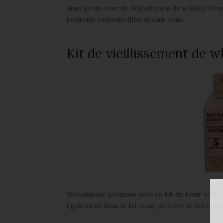
ainsi qu’un cour de dégustation de whisky. Vou
bouteille embouteillée devant vous.
Kit de vieillissement de w
Woodinville propose avec ce kit de tenir votre
également dans le kit vous pourrez le faire viei