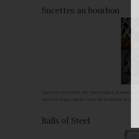
Sucettes au bourbon
Après les sucettes aux vins rouges, la sucette
sucré et légèrement épicé du bourbon va comm
Balls of Steel