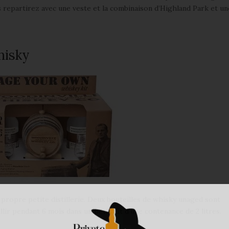
s repartirez avec une veste et la combinaison d’Highland Park et un
hisky
 propre petite distillerie. Deux bouteilles de whisky unaged sont
llir pendant 6 mois dans un petit fût d’une contenance de 2 litres.