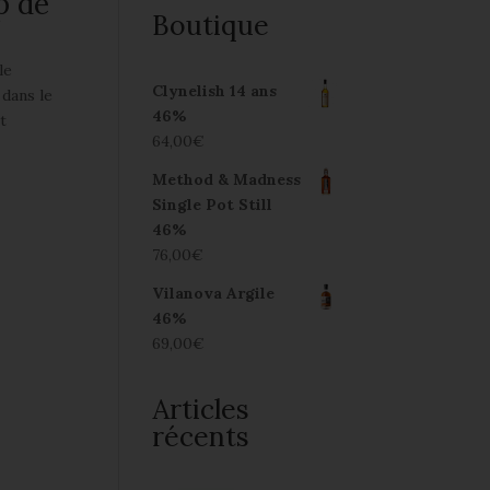
p de
Boutique
le
Clynelish 14 ans
 dans le
46%
t
64,00
€
Method & Madness
Single Pot Still
46%
76,00
€
Vilanova Argile
46%
69,00
€
Articles
récents