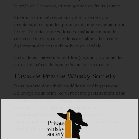
le style de
Deanston
, et une goutte de fruits jaunes.
En bouche on retrouve une jolie note de bois
précieux, alors que les pommes du nez reviennent en
force. De jolies épices douces amènent un peu de
caractère alors qu’une jolie note saline s’intercalle. a
également des notes de noix et de céréale.
La finale est moyennement longue, sur la pomme, les
notes fermières, le bois précieux et la céréale.
L’avis de Private Whisky Society
Dans la série des whiskies délicats et élégants que
Bellevoye nous offre, ce Vert reste parfaitement dans
la trame de la maison. Expressif et bien construit,
avec un titrage à 43% qui le rend facile et
consommable en toute saison, il sera votre
compagnon fraicheur préféré! Et oui, on lui trouve
un goût de pomme.