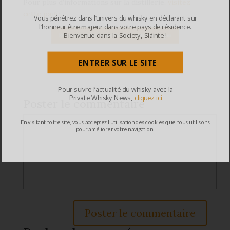
Pour plus d’informations sur la distillerie,
visitez
cette page
.
Vous pénétrez dans l’univers du whisky en déclarant sur
l’honneur être majeur dans votre pays de résidence.
Bienvenue dans la Society, Sláinte !
ENTRER SUR LE SITE
Pour suivre l’actualité du whisky avec la
Private Whisky News,
cliquez ici
Poster le commentaire
En visitant notre site, vous acceptez l’utilisation des cookies que nous utilisons
pour améliorer votre navigation.