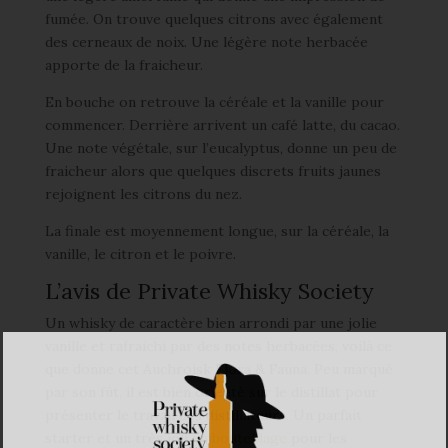
fumée. On trouve quelques citrons avec également
des cerneaux de noix. Une légère note herbacée
apporte de la fraicheur.
En bouche on retrouve la céréale et la vanille pour
commencer. Derrière arrivent un café latte, du cacao.
Une note végétale, sur l’eucalyptus, donne un peu de
fraicheur alors que quelques discrets fruits jaunes
rejoignent les citrons du nez.
La finale est moyennement longue, sur la céréale, la
vanille, le citron et le poivre.
L’avis de Private Whisky Society
Un whisky de caractère bien arrondi par une jolie
vanille et rafraichi par des notes herbacées, voilà ce
que donne cet Auchroisk Flora & Fauna. Peu marqué
par son fût, il est bien orienté sur le distillat pour
présenter le travail des distillateurs. Un parfait
starter et un très joli
embouteillage
pour les