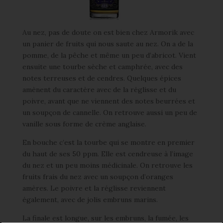
Au nez, pas de doute on est bien chez Armorik avec
un panier de fruits qui nous saute au nez. On a de la
pomme, de la pêche et même un peu d’abricot. Vient
ensuite une tourbe sèche et camphrée, avec des
notes terreuses et de cendres. Quelques épices
amènent du caractère avec de la réglisse et du
poivre, avant que ne viennent des notes beurrées et
un soupçon de cannelle. On retrouve aussi un peu de
vanille sous forme de crème anglaise.
En bouche c’est la tourbe qui se montre en premier
du haut de ses 50 ppm. Elle est cendreuse à l’image
du nez et un peu moins médicinale. On retrouve les
fruits frais du nez avec un soupçon d’oranges
amères. Le poivre et la réglisse reviennent
également, avec de jolis embruns marins.
La finale est longue, sur les embruns, la fumée, les