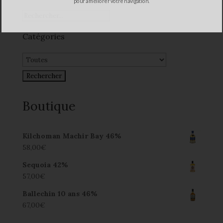
pour améliorer votre navigation.
Catégories
Boutique
Kilchoman Machir Bay 46%
58,00
€
Sequoia 42%
57,00
€
Ballechin 10 ans 46%
67,00
€