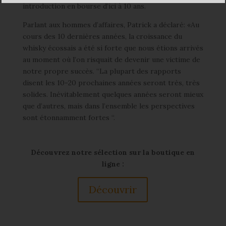
introduction en bourse d’ici à 10 ans.
Parlant aux hommes d’affaires, Patrick a déclaré: «Au
cours des 10 dernières années, la croissance du
whisky écossais a été si forte que nous étions arrivés
au moment où l’on risquait de devenir une victime de
notre propre succès. “La plupart des rapports
disent les 10-20 prochaines années seront très, très
solides. Inévitablement quelques années seront mieux
que d’autres, mais dans l’ensemble les perspectives
sont étonnamment fortes “.
Découvrez notre sélection sur la boutique en
ligne :
Découvrir