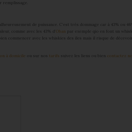
r remplissage.
alheureusement de puissance. C’est très dommage car à 43% ou 46
aleur, comme avec les 43% d’
Oban
par exemple qio en font un whis
en commencer avec les whiskies des iles mais il risque de décevoir
on à domicile
ou sur nos
tarifs
suivez les liens ou bien
contactez n