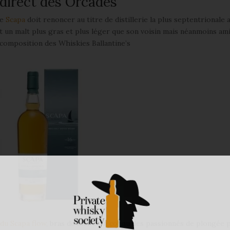
 direct des
Orcades
ue
Scapa
doit renoncer au titre de distillerie la plus septentrionale 
t un malt plus gras et plus léger que son voisin mais néanmoins am
 composition des Whiskies Ballantine’s
 du Scapa flow
, bras de mer bien connu des passionnés de plongée 