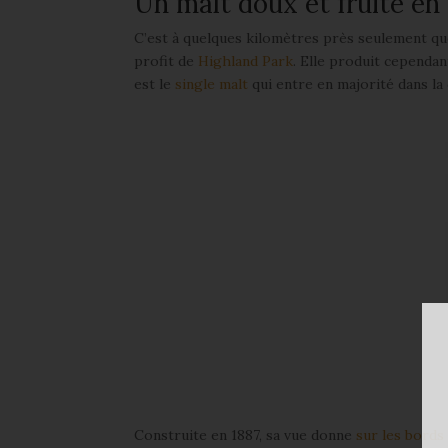
Un malt doux et fruité en
C’est à quelques kilomètres près seulement q
profit de
Highland Park
. Elle produit cependan
est le
single malt
qui entre en majorité dans la
Construite en 1887, sa vue donne
sur les bords