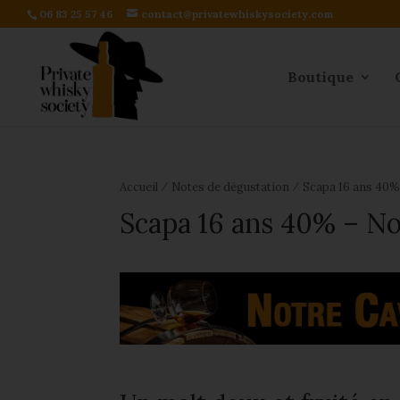
06 83 25 57 46
contact@privatewhiskysociety.com
Boutique
⁄
⁄
Accueil
Notes de dégustation
Scapa 16 ans 40%
Scapa 16 ans 40% – No