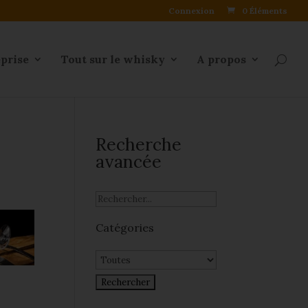
Connexion
0 Éléments
eprise
Tout sur le whisky
A propos
Recherche
avancée
Catégories