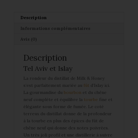
Milk
&
Honey
Description
Elements
Informations complémentaires
Peated
Cask
Avis (0)
46%
Description
Tel Aviv et Islay
La rondeur du distillat de Milk & Honey
s’est parfaitement mariée au
fût
d’Islay ici.
La gourmandise du
bourbon
et du chêne
neuf complète et équilibre la
tourbe
fine et
élégante sous forme de fumée. Le coté
terreux du distillat donne de la profondeur
à la tourbe en plus des épices du fût de
chêne neuf qui donne des notes poivrées.
Un très joli profil et une distillerie à suivre