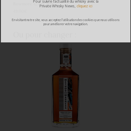
Pour suivre l’actualité du whisky avec la
Bowmore 12 ans 40%
Private Whisky News,
cliquez ici
49,00
€
En visitant notre site, vous acceptez l’utilisation des cookies que nous utilisons
pour améliorer votre navigation.
Ou pour changer :