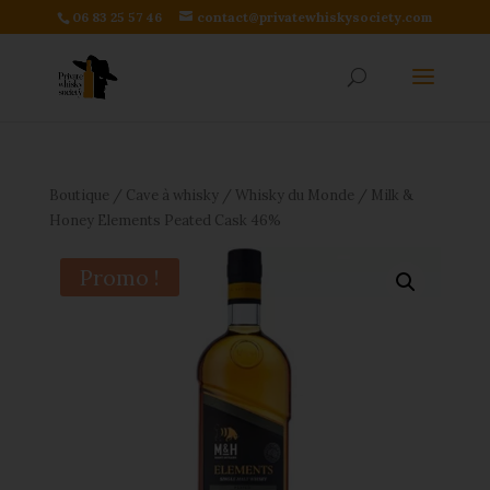
06 83 25 57 46
contact@privatewhiskysociety.com
Boutique
/
Cave à whisky
/
Whisky du Monde
/ Milk &
Honey Elements Peated Cask 46%
Promo !