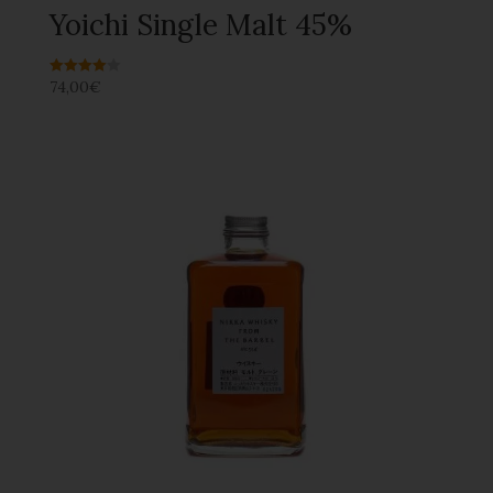
Yoichi Single Malt 45%
74,00
€
Note
4.00
sur 5