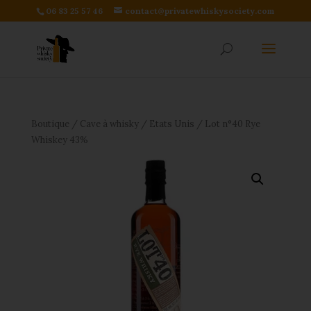
06 83 25 57 46
contact@privatewhiskysociety.com
Boutique
/
Cave à whisky
/
Etats Unis
/ Lot n°40 Rye
Whiskey 43%