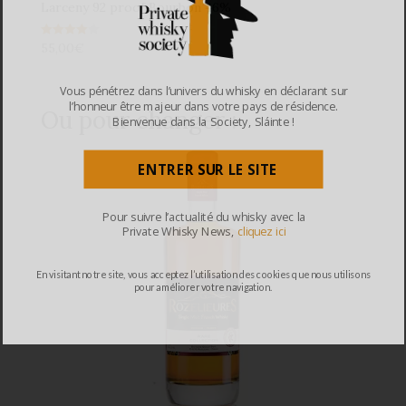
Larceny 92 proof Bourbon 46%
55,00
€
Note
4.00
sur 5
Vous pénétrez dans l’univers du whisky en déclarant sur
l’honneur être majeur dans votre pays de résidence.
Ou pour changer :
Bienvenue dans la Society, Sláinte !
ENTRER SUR LE SITE
Pour suivre l’actualité du whisky avec la
Private Whisky News,
cliquez ici
En visitant notre site, vous acceptez l’utilisation des cookies que nous utilisons
pour améliorer votre navigation.