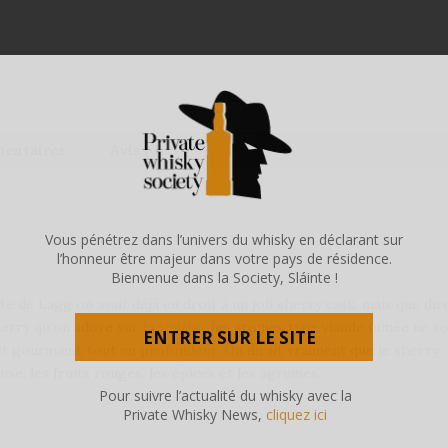
mentaires
Avis (0)
Vous pénétrez dans l’univers du whisky en déclarant sur
l’honneur être majeur dans votre pays de résidence.
Bienvenue dans la Society, Sláinte !
 de Lagg on avait déjà eu droit à un joli sherry cask, mais que dir
herry qu’on adore sur la
tourbe
, les aromes type viande fumée ne s
ENTRER SUR LE SITE
et gourmand, tout en profondeur. On dirait vraiment que le sherry
use, les fruits rouges, les épices et les agrumes.
Pour suivre l’actualité du whisky avec la
Private Whisky News,
cliquez ici