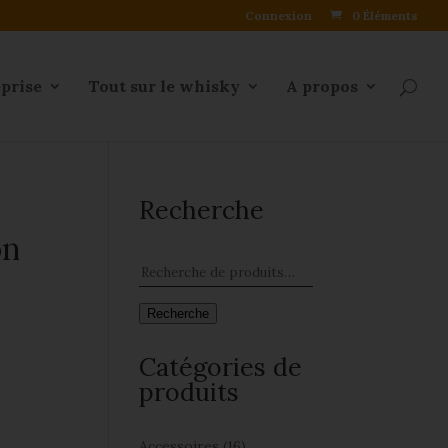
Connexion
0 Éléments
eprise
Tout sur le whisky
A propos
Recherche
on
Recherche
Catégories de
produits
Accessoires
(16)