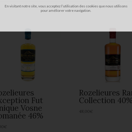
En visitant notre site, vous acceptez l’utilisation des cookies que nous utilisons
pour améliorer votre navigation.
ozelieures
Rozelieures Ra
xception Fut
Collection 40
nique Vosne
48,00
€
omanée 46%
00
€