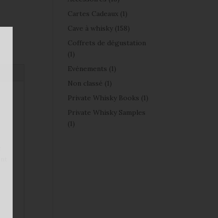
Cartes Cadeaux
(1)
Cave à whisky
(158)
Coffrets de dégustation
(1)
Evénements
(1)
Non classé
(1)
Private Whisky Books
(1)
Private Whisky Samples
(1)
e
ont