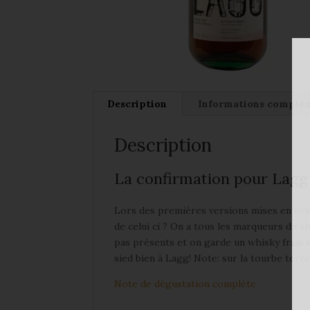
Description
Informations complé
Description
La confirmation pour Lagg
Lors des premières versions mises en vente
de celui ci ? On a tous les marqueurs du s
pas présents et on garde un whisky frais 
sied bien à Lagg! Note: sur la tourbe terre
Note de dégustation complète