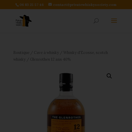
06 83 25 57 46
contact@privatewhiskysociety.com
Boutique
/
Cave à whisky
/
Whisky d'Ecosse, scotch
whisky
/ Glenrothes 12 ans 40%