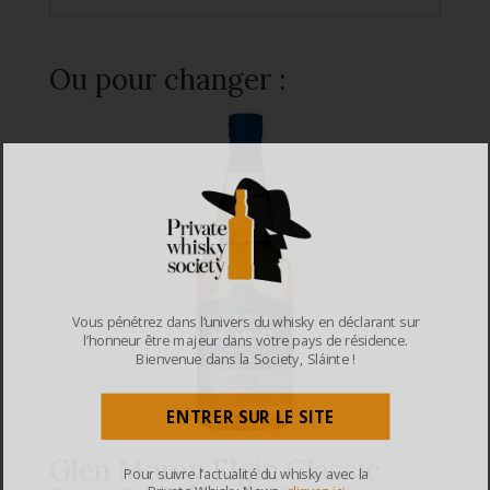
Ou pour changer :
Vous pénétrez dans l’univers du whisky en déclarant sur
l’honneur être majeur dans votre pays de résidence.
Bienvenue dans la Society, Sláinte !
ENTRER SUR LE SITE
Glen Moray Elgin Classic
Pour suivre l’actualité du whisky avec la