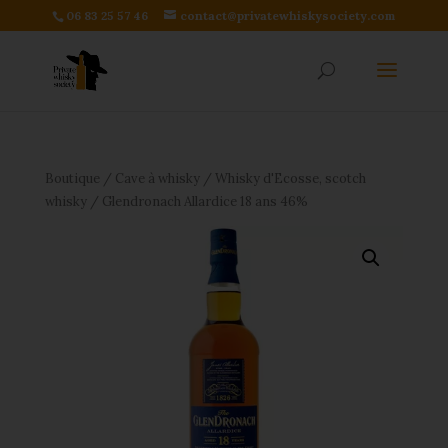
06 83 25 57 46
contact@privatewhiskysociety.com
Boutique
/
Cave à whisky
/
Whisky d'Ecosse, scotch
whisky
/ Glendronach Allardice 18 ans 46%