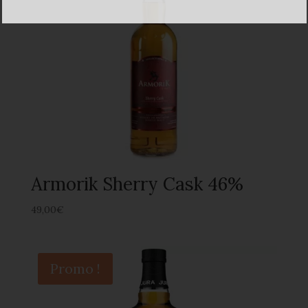
Armorik Sherry Cask 46%
49,00
€
Promo !