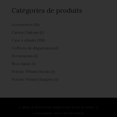
Catégories de produits
Accessoires
(16)
Cartes Cadeaux
(1)
Cave à whisky
(158)
Coffrets de dégustation
(1)
Evénements
(1)
Non classé
(1)
Private Whisky Books
(1)
Private Whisky Samples
(1)
L´abus d´alcool est dangereux pour la santé, à
consommer avec modération.