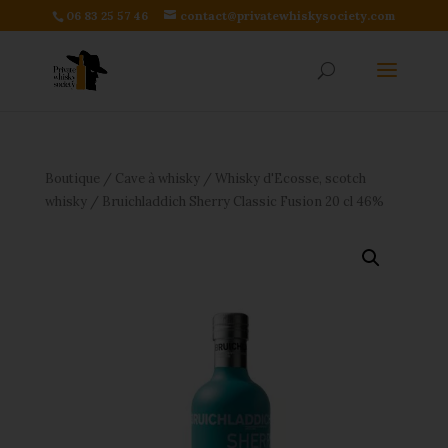
06 83 25 57 46
contact@privatewhiskysociety.com
Boutique
/
Cave à whisky
/
Whisky d'Ecosse, scotch
whisky
/ Bruichladdich Sherry Classic Fusion 20 cl 46%