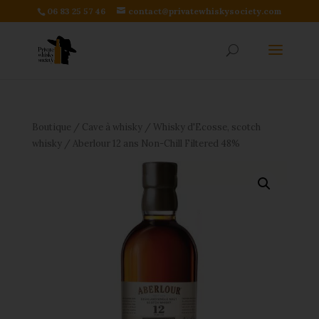
06 83 25 57 46
contact@privatewhiskysociety.com
Boutique
/
Cave à whisky
/
Whisky d'Ecosse, scotch
whisky
/ Aberlour 12 ans Non-Chill Filtered 48%