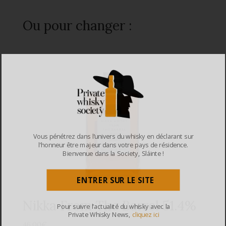
Ou pour changer :
Vous pénétrez dans l’univers du whisky en déclarant sur
l’honneur être majeur dans votre pays de résidence.
Bienvenue dans la Society, Sláinte !
ENTRER SUR LE SITE
Nikka From The Barrel 51.4%
Pour suivre l’actualité du whisky avec la
Private Whisky News,
cliquez ici
46,00
€