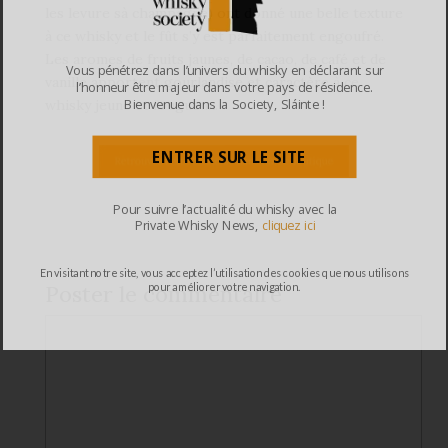
les levure sà champagne) ont donné une belle texture
à ce whisky et le fût s’y est parfaitement engoufré.
Les aromes de fruits jaunes, de cacao, de café et de
Vous pénétrez dans l’univers du whisky en déclarant sur
vanille apportent gourlandise et caractère à ce
l’honneur être majeur dans votre pays de résidence.
Bienvenue dans la Society, Sláinte !
whisky jeune et fougueux.
ENTRER SUR LE SITE
Pour suivre l’actualité du whisky avec la
Private Whisky News,
cliquez ici
En visitant notre site, vous acceptez l’utilisation des cookies que nous utilisons
pour améliorer votre navigation.
Poster le commentaire