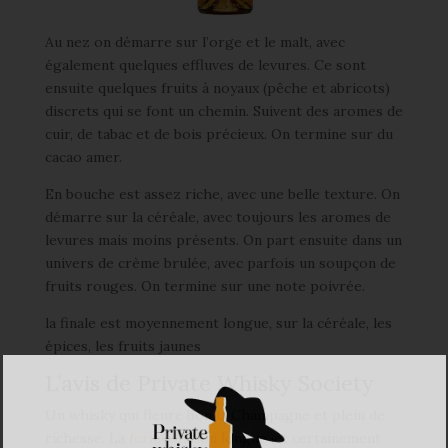
Au nez on démarre sur l’orge et le malt, avec
également quelques effluves de levures. Ce sont
ensuite quelques fruits à noyaux (pêche et abricots)
discrets qui se font un chemin. Suivent des aromes de
cuir, de tabac et de bois précieux. On termine sur du
cacao amer.
En bouche est assez riche, avec une belle texture. On
démarre sur la céréale, avec toujours les aromes de
levures mais moins présents. On part ensuite dans un
univers de crème brulée, avec parfois un soupçon de
fruits rouges. On termine sur une note poivrée.
la finale est moyennement longue, sur la céréale, les
épices, les fruits jaunes
L’avis de Private Whisky Society
Un whisky qui fleure bon la Champagne et plein de
richesse. La
fermentation
longue (et certainement