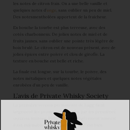
les notes de citron frais. On a une belle vanille et
quelques notes d’
orge
, sans oublier un peu de miel.
Des notesmentholées apportent de la fraicheur.
En bouche la tourbe est plus terreuse, avec des
cotés charbonneux. De jolies notes de miel et de
fruits jaunes, sans oublier une pointe très légère de
bois brulé. Le citron est de nouveau présent, avec de
jolies épices entre poivre et clou de girofle. La
texture en bouche est belle et riche.
La finale est longue, sur la tourbe, le poivre, des
notes métaliques et quelques notes végétales
enrobées d’un peu de vanille.
L’avis de Private Whisky Society
La première version permanente de Lagg tient
largement les promesses offertes par les premières
versions limitées. Riche, citroné, légèrement minéral,
il est indéniable que la touche “
Arran
” est bien