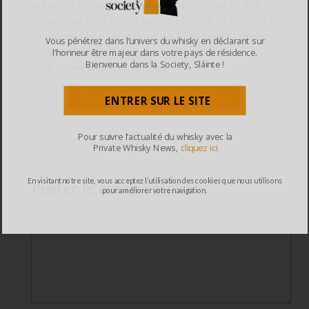
présente. Sachant que la distillerie est une de nos
chouchous, c’est plutot un compliment! En tout cas le
jus est très beau, la
maturation
parfaitement gérée
Vous pénétrez dans l’univers du whisky en déclarant sur
pour un first fill. On adore et recommande
l’honneur être majeur dans votre pays de résidence.
Bienvenue dans la Society, Sláinte !
chaleureusement aux curieux.
ENTRER SUR LE SITE
Pour suivre l’actualité du whisky avec la
Private Whisky News,
cliquez ici
En visitant notre site, vous acceptez l’utilisation des cookies que nous utilisons
Poster le commentaire
pour améliorer votre navigation.