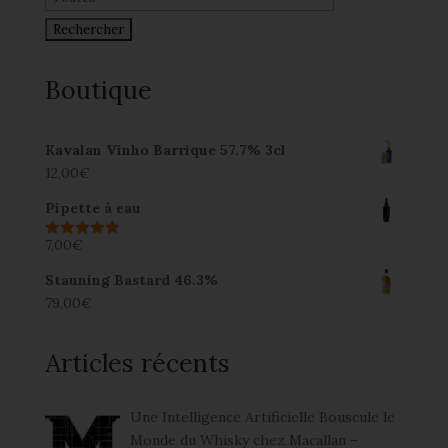
Boutique
Kavalan Vinho Barrique 57.7% 3cl
12,00
€
Pipette à eau
7,00
€
Note
5.00
sur 5
Stauning Bastard 46.3%
79,00
€
Articles récents
Une Intelligence Artificielle Bouscule le
Monde du Whisky chez Macallan –