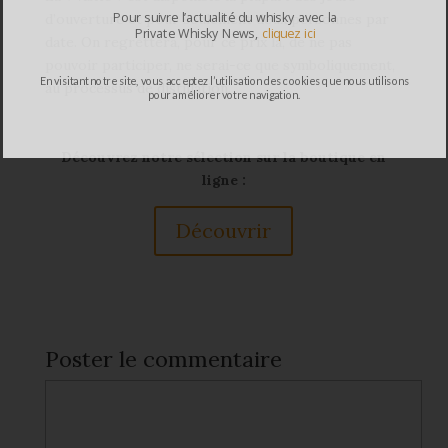
Pour suivre l’actualité du whisky avec la
d’ouverture et pour seulement deux personnes par
Private Whisky News,
cliquez ici
date. On regrettera, pour ce prix là, de ne pas
pouvoir participer, ne serai-ce que symboliquement,
En visitant notre site, vous acceptez l’utilisation des cookies que nous utilisons
au processus de distillation.
pour améliorer votre navigation.
Découvrez notre sélection sur la boutique en
ligne :
Découvrir
Poster le commentaire