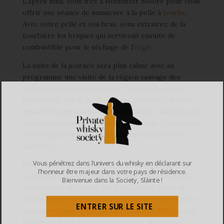
L’après midi, vous irez à Hobbister Moore pour vous
offrir une séance de manucure à la pelle à
tourbe
.
Avec votre pelle et vos bras, vous extrairez de la
tourbière les briques qui serviront ensuite de
combustible pour le séchage de l’
orge
.
La suite de la journée sera plus calme avec au
programme une visite de la région sauvage des
Orcades pour vous présenter l’impact du climat,
plutôt rude, sur le
vieillissement
du whisky. Il sera
ensuite l’heure du retour à la distillerie, dans laquelle
vous serez convié à un diner dans la salle Eunson puis
à une dégustation encadrée par un membre de la
distillerie.
Vous pénétrez dans l’univers du whisky en déclarant sur
Pour finir vous vous verrez remettre un ensemble
l’honneur être majeur dans votre pays de résidence.
brodé aux couleurs de la distillerie. Il contient une
Bienvenue dans la Society, Sláinte !
combinaison de travail, une parka et une paire de
bottes fourrées. Pour vivre cette expérience il vous
ENTRER SUR LE SITE
en coutera la modique somme d’environ 1400 euros.
La « visite » est disponible la plupart des jours