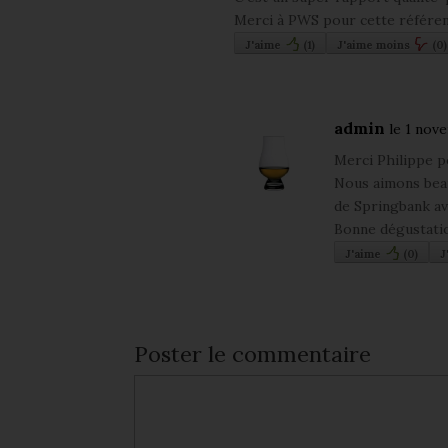
Merci à PWS pour cette référen
J'aime
(
1
)
J'aime moins
(
0
)
admin
le 1 nov
Merci Philippe p
Nous aimons beauc
de Springbank av
Bonne dégustatio
J'aime
(
0
)
J
Poster le commentaire