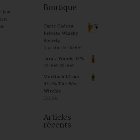
Boutique
e leur
 leur
Carte Cadeau
ale
Private Whisky
Society
A partir de
25,00
€
Jura 7 Woods 42%
70,00
€
63,00
€
Mortlach 12 ans
43.4% The Wee
Witchie
73,00
€
Articles
récents