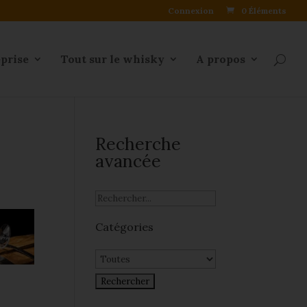
Connexion
0 Éléments
eprise
Tout sur le whisky
A propos
Recherche
avancée
Catégories