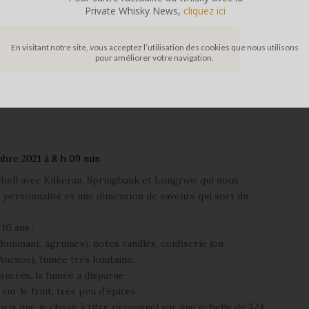
tez cette page
.
Private Whisky News,
cliquez ici
En visitant notre site, vous acceptez l’utilisation des cookies que nous utilisons
pour améliorer votre navigation.
mbre 2021 à 8 h 09 min
tchell avec Kilkeran, Springbank et Longrow qui nous
 personnalité et une dimension de saveurs qui sort du
10 ans :
 dominant, agrumes), notes vanillés, confiserie (on
Ancnoc), fumée très lointaine.
 sucrés, la fumée a disparue
ur le fruit, très peu d’épices.
rix que je classe à titre personnel sur une échelle de 3/4.