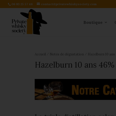
06 83 25 57 46
contact@privatewhiskysociety.com
Boutique
⁄
⁄
Accueil
Notes de dégustation
Hazelburn 10 ans
Hazelburn 10 ans 46% 