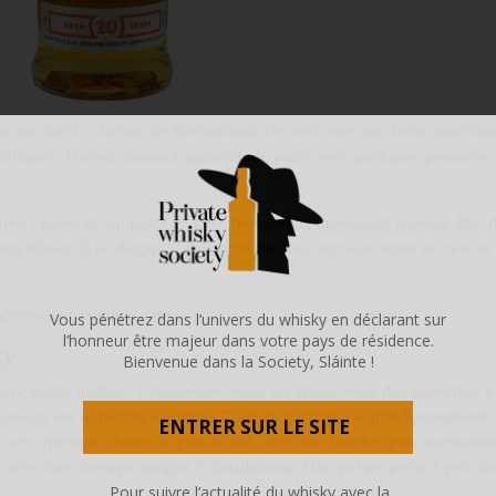
ue qui fait le charme de Springbank. On retrouve une belle minérali
xotiques. Un joli caramel apparait, de paire avec quelques pommes 
es épices et toujours ce coté métallique, minéral et huileux. Elle 
uits blancs. Il se dégage également un coté terreux avant un retour 
agrumes et la minéralité.
Vous pénétrez dans l’univers du whisky en déclarant sur
l’honneur être majeur dans votre pays de résidence.
ty
Bienvenue dans la Society, Sláinte !
 la réussite maltée? Chacune de leurs créations sont des réussites à
ans en est le parfait exemple. Tout en gardant l’esprit Springbank, 
ENTRER SUR LE SITE
t vers quelque chose de plus fruité, avec une tourbe quasi inexistan
tère bien trempé malgré 3 distillations. Une petite perle à prix do
Pour suivre l’actualité du whisky avec la