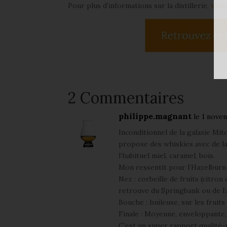
Pour plus d’informations sur la distillerie,
visi
2 Commentaires
philippe.magnant
le 1 nove
Inconditionnel de la galaxie Mi
propose des whiskies avec de la
l’habituel miel, caramel, bois.
Mon ressentit pour l’Hazelburn 
Nez : corbeille de fruits (citron
retrouve du Springbank ou de l’
Bouche : huileuse, sur les fruits
Finale : Moyenne, enveloppante, s
C’est un super rapport qualité-p