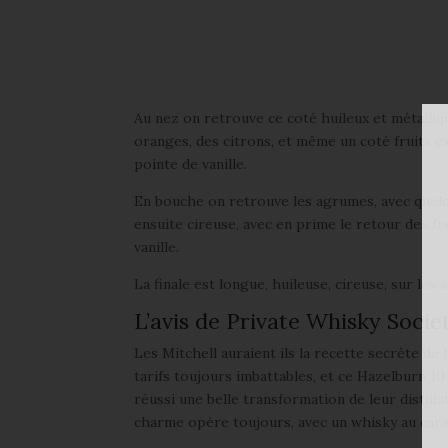
Au nez on retrouve ce coté huileux et métalliq
oranges, des citrons, et même un coté fruits e
pointe de vanille.
En bouche on retrouve les agrumes, avec quelqu
ensuite cireuse, avec en prime le retour des fr
vanille.
La finale est longue, huileuse, cireuse, sur les 
L’avis de Private Whisky Socie
Les Mitchell auraient ils la recette secrète de
tarifs toujours imbattables, et ce Hazelburn 10 
réussi une belle transformation de leur distilla
charme opère toujours, avec un whisky au carac