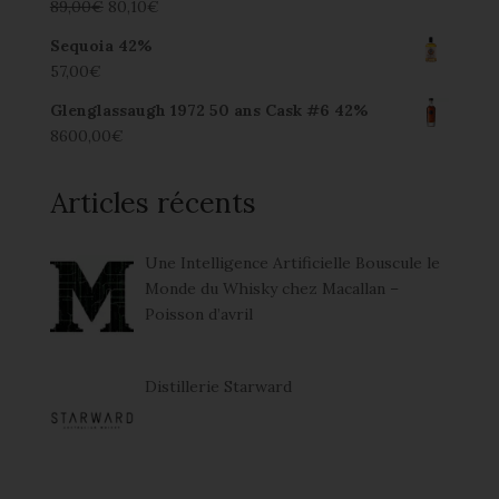
89,00
€
80,10
€
Note
5.00
sur 5
Sequoia 42%
57,00
€
Glenglassaugh 1972 50 ans Cask #6 42%
8600,00
€
Articles récents
Une Intelligence Artificielle Bouscule le
Monde du Whisky chez Macallan –
Poisson d’avril
Distillerie Starward