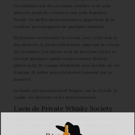
On continue sur des pommes confites et de jolis
abricots avant de retrouver une jolie fraicheur
florale. De belles notes briochées apportent de la
rondeur accompagnées de quelques amandes.
En bouche on retrouve la céréale, avec cette fois ci
des abricots et pêches bien mûrs, ainsi que le retour
des pommes. Les épices sont un peu plus fortes et
on sent quelques tanins en provenance du bois,
plutot actif. Et comme d’habitude avec les fûts de vin
français, de jolies notes beurrées finissent par se
montrer.
La finale est moyennement longue, sur la céréale, la
vanille, les abricots et les notes beurrées.
L’avis de Private Whisky Society
Comme ce whisky porte bien son nom! C’est en effet
une très belle esquisse d’un futur radieux pour sa
distillerie. Car malgré sa jeunesse il est d’une belle