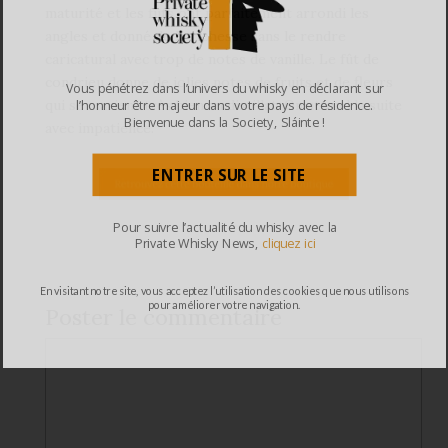
maturité et les fûts ont parfaitement arrondi les
angles et donné de la richesse sans le rendre
caricatural avec trop de notes de vanille. Le fût de
condrieu donne de jolies notes de fruits et de fleurs
Vous pénétrez dans l’univers du whisky en déclarant sur
qui se marient très bien au distillat. On attend la suite
l’honneur être majeur dans votre pays de résidence.
Bienvenue dans la Society, Sláinte !
avec impatience.
ENTRER SUR LE SITE
Pour suivre l’actualité du whisky avec la
Private Whisky News,
cliquez ici
En visitant notre site, vous acceptez l’utilisation des cookies que nous utilisons
pour améliorer votre navigation.
Poster le commentaire