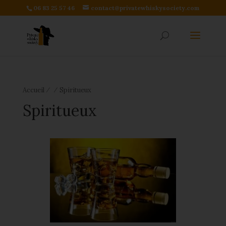
06 83 25 57 46
contact@privatewhiskysociety.com
⁄
⁄
Accueil
Spiritueux
Spiritueux