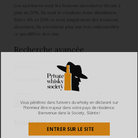
Les spiritueux sont les boisons alcoolisées titrant à
plus de 20%. Ils sont le résultats d’une distillation.
Entre 4% et 20% ce sont simplement des boissons
alcoolisés. Ils n’évoluent plus une fois embouteillés
ce qui diffère des vins.
Recherche avancée
Catégories
Vous pénétrez dans l’univers du whisky en déclarant sur
l’honneur être majeur dans votre pays de résidence.
Bienvenue dans la Society, Sláinte !
Boutique
ENTRER SUR LE SITE