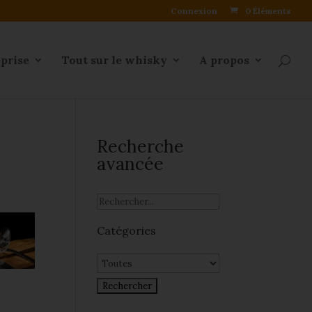
Connexion
0 Éléments
eprise
Tout sur le whisky
A propos
Recherche
avancée
Catégories