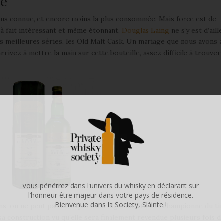
lé
 plus connue, et encore moins la plus consommée. Mais force est de
t à fait intéressant et même étonnant.
Douglas Laing
ne s’y est d’ail
es meilleures séries, les Old Malt Cask. Un mariage que nous avons
rivez à mettre la main sur cette bouteille, assez difficile à trouver
Vous pénétrez dans l’univers du whisky en déclarant sur
l’honneur être majeur dans votre pays de résidence.
Bienvenue dans la Society, Sláinte !
sons, on ne peut pas dire que Glen Elgin ait été une championne du t
 sa construction vu qu’elle sera finalement revendue plusieurs fois d