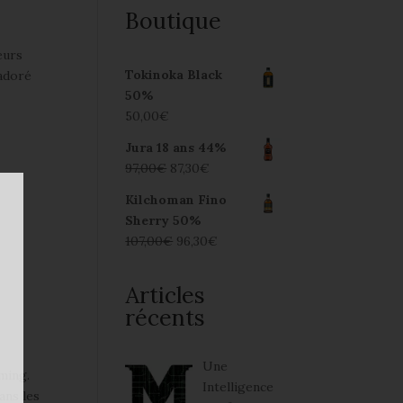
Boutique
leurs
Tokinoka Black
 adoré
50%
50,00
€
Jura 18 ans 44%
97,00
€
87,30
€
Kilchoman Fino
Sherry 50%
107,00
€
96,30
€
Articles
récents
Une
iming.
Intelligence
ans les