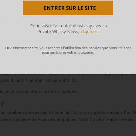
ENTRER SUR LE SITE
ie qui produit des whiskies à la jeunesse difficile mais aux vieilles 
s est d’ailleurs régulièrement notée 90 points et plus. Voyons ce q
Pour suivre l’actualité du whisky avec la
Private Whisky News,
cliquez ici
re. C’est ensuite un fruité intense, dominé par les agrumes. Citro
s leurs nuances. C’est une note de miel qui vient par la suite puis
En visitant notre site, vous acceptez l’utilisation des cookies que nous utilisons
pour améliorer votre navigation.
sée et mentholée qui rend ce Glen Elgin très frais au nez.
 du début à la fin. Elle devient ensuite métallique pour presque fa
otiques, notamment des mangues, ne viennent nous rappeler que no
ces du nez font leur retour sur la fin.
un bref retour des fruits de la bouche.
ty
u combien intéressant et bien fait. Il nous rappelle certains Ben N
nfirmés en quête de whiskies atypiques. Attention bouteille devenue