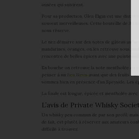
années qui suivirent.
Pour sa production, Glen Elgin est une distiller
souvent merveilleuses. Cette bouteille de 30 an
nous réserve.
Le nez démarre sur des notes de gâteau au beur
mandarines, oranges, on les retrouve sous toute
rencontre de belles épices avec une pointe ani
En bouche on retrouve la note mentholée du nez
penser à un
Ben Nevis
avant que des fruits ex
sommes bien en présence d’un Speyside. Les épi
La finale est longue, épicée et mentholée avec 
L’avis de Private Whisky Socie
Un whisky peu commun de par son profil, mais a
de fait, est plutôt à réserver aux amateurs co
difficile à trouver.