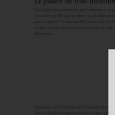
Le panier de fruit mentho
Glen Elgin n’est surement pas la distillerie la
constater qu’elle sait produire un distillat tou
pas trompé et l’a embouteillée sous l’une de s
et que vous ne manquerez pas d’aimer si vous ar
désormais.
Construite à la toute fin de la crise des Patti
Elle l’a d’ailleurs regretté peu de temps après