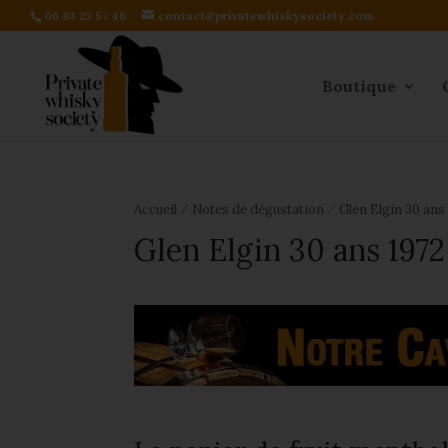
06 83 25 57 46
contact@privatewhiskysociety.com
Boutique
⁄
⁄
Accueil
Notes de dégustation
Glen Elgin 30 ans
Glen Elgin 30 ans 197