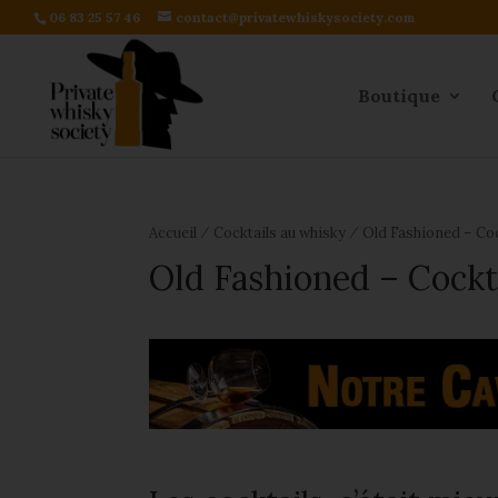
06 83 25 57 46
contact@privatewhiskysociety.com
Boutique
⁄
⁄
Accueil
Cocktails au whisky
Old Fashioned – Coc
Old Fashioned – Cockt