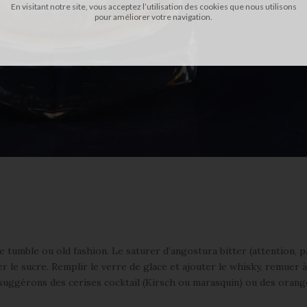
En visitant notre site, vous acceptez l’utilisation des cookies que nous utilisons
pour améliorer votre navigation.
e tumble ou old fashion. Le saturer d’angostura bitter (attention, p
er le sucre. Remplir le verre de glace et ajouter le whisky, remuer à
 suggérons des cerises cocktail (Kirsch ou marasquin) ou des orang