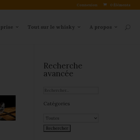
Connexion
0 Éléments
eprise
Tout sur le whisky
A propos
Recherche
avancée
Catégories