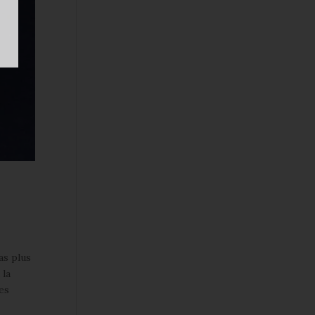
as plus
 la
es