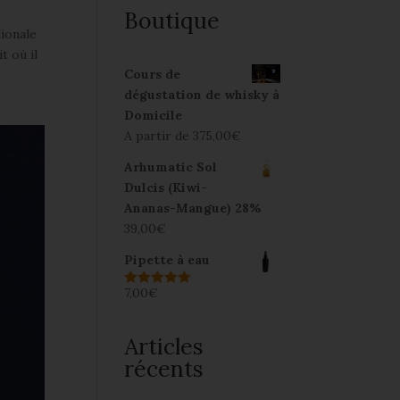
Boutique
tionale
t où il
Cours de
dégustation de whisky à
Domicile
A partir de
375,00
€
Arhumatic Sol
Dulcis (Kiwi-
Ananas-Mangue) 28%
39,00
€
Pipette à eau
7,00
€
Note
5.00
sur 5
Articles
récents