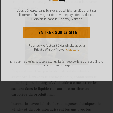
composés aromatiques, qui contribuent à la saveur
finale du whisky.
Vous pénétrez dans l’univers du whisky en déclarant sur
l’honneur être majeur dans votre pays de résidence.
Bienvenue dans la Society, Sláinte !
ENTRER SUR LE SITE
Pour suivre l’actualité du whisky avec la
Private Whisky News,
cliquez ici
En visitant notre site, vous acceptez l’utilisation des cookies que nous utilisons
pour améliorer votre navigation.
Évaporation : Une partie de l’alcool du whisky
s’évapore à travers le chêne poreux, connu sous le
nom de “part des anges”. Cela aide à concentrer les
saveurs dans le liquide restant et contribue au
caractère du produit final.
Interaction avec le bois : Les composés chimiques du
whisky et du bois interagissent les uns avec les