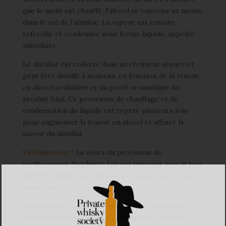
que le moût est chauffé, l’alcool se vaporise et monte
dans le col de l’alambic. La vapeur est ensuite
refroidie et condensée sous forme liquide, appelée
«distillat».
Le distillat est collecté dans un récipient séparé et
peut être distillé à nouveau, en fonction de la teneur
en alcool souhaitée et du profil aromatique du
produit final. Ce processus de chauffage et de
condensation du liquide est répété plusieurs fois
pour augmenter la teneur en alcool et affiner la
saveur du distillat.
Vieillissement
: Au cours du processus de
vieillissement du whisky, l’alcool interagit avec le bois
du fût de chêne pour développer sa saveur et son
caractère.
Absorption : Le whisky absorbe les composés du
bois, tels que les vanillines, les tanins et d’autres