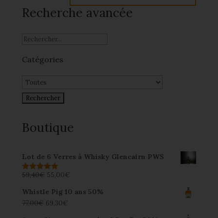
Recherche avancée
Catégories
Boutique
Lot de 6 Verres à Whisky Glencairn PWS
59,40
€
55,00
€
Note
5.00
sur 5
Whistle Pig 10 ans 50%
77,00
€
69,30
€