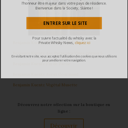
l’honneur être majeur dans votre pays de résidence.
Bienvenue dans la Society, Sláinte !
ENTRER SUR LE SITE
Pour suivre l’actualité du whisky avec la
Benjamin Kuentz D’un Verre Printanier
Private Whisky News,
cliquez ici
Benjamin Kuentz Aux Particules Vines édition 5
En visitant notre site, vous acceptez l’utilisation des cookies que nous utilisons
pour améliorer votre navigation.
Benjamin Kuentz Fin de Partie
Benjamin Kuentz Aveux Gourmand
Benjamin Kuentz Végétal Musette
Découvrez notre sélection sur la boutique en
ligne :
Découvrir