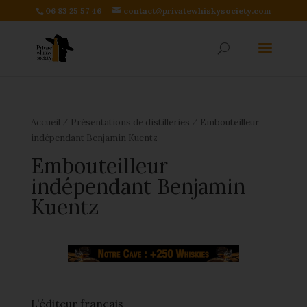
06 83 25 57 46
contact@privatewhiskysociety.com
⁄
⁄
Accueil
Présentations de distilleries
Embouteilleur
indépendant Benjamin Kuentz
Embouteilleur
indépendant Benjamin
Kuentz
L’éditeur français