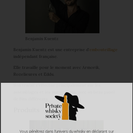
Benjamin Kuentz
Benjamin Kuentz est une entreprise d’
embouteillage
indépendant française.
Elle travaille pour le moment avec Armorik,
Rozelieures et Eddu.
Son travail s’effectue principalement sur les
assemblages et les maturations, avec un beau panel
de fûts différents.
Produits
Vous pénétrez dans l’univers du whisky en déclarant sur