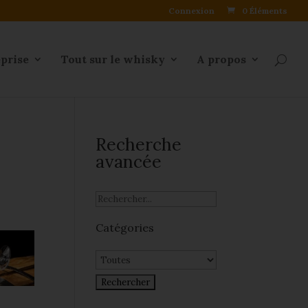
Connexion
0 Éléments
eprise
Tout sur le whisky
A propos
Recherche
avancée
Catégories