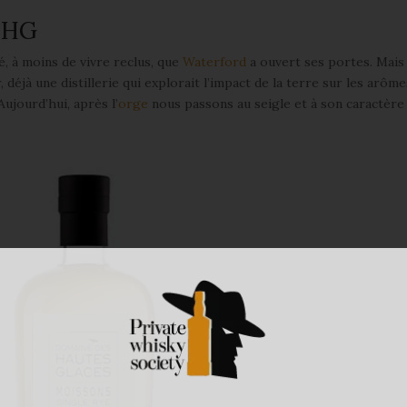
 DHG
, à moins de vivre reclus, que
Waterford
a ouvert ses portes. Mais
éjà une distillerie qui explorait l’impact de la terre sur les arôme
Aujourd’hui, après l’
orge
nous passons au seigle et à son caractère