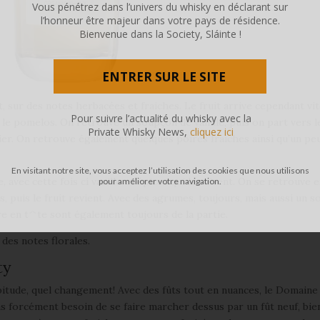
Vous pénétrez dans l’univers du whisky en déclarant sur
l’honneur être majeur dans votre pays de résidence.
Bienvenue dans la Society, Sláinte !
ENTRER SUR LE SITE
, sur des notes herbacées et fraiches. Le fruit arrive cependant vi
Pour suivre l’actualité du whisky avec la
 le pomelos. On retrouve un soupçon de vanille, puis on part vers l
Private Whisky News,
cliquez ici
ulier. On retrouve également quelques poires fraiches ainsi qu’un pe
En visitant notre site, vous acceptez l’utilisation des cookies que nous utilisons
avec cette fois ci vanille et épices qui la suivent. On se retrouve 
pour améliorer votre navigation.
s, puis le fruit revient. Avec des agrumes, toujours, mais aussi un 
re en t^te sont également toujours de la partie.
t des notes florales.
ty
bitude, quel changement! Avec des fûts tout en nuances, le Domaine
s forcément besoin de se faire marcher dessus par un fût neuf, bie