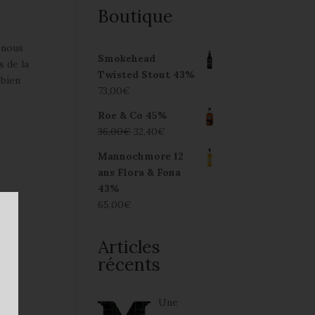
Boutique
 nous
Smokehead
s de la
Twisted Stout 43%
 bien
73,00
€
Roe & Co 45%
36,00
€
32,40
€
Mannochmore 12
ans Flora & Fona
43%
65,00
€
Articles
récents
Une