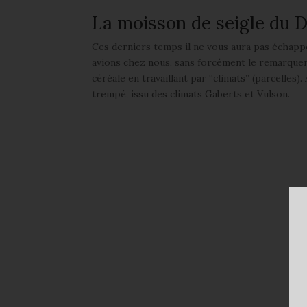
La moisson de seigle du
Ces derniers temps il ne vous aura pas échappé
avions chez nous, sans forcément le remarquer, d
céréale en travaillant par “climats” (parcelles). 
trempé, issu des climats Gaberts et Vulson.