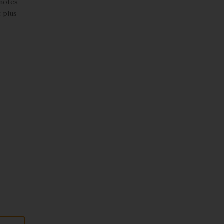
 notes
t plus