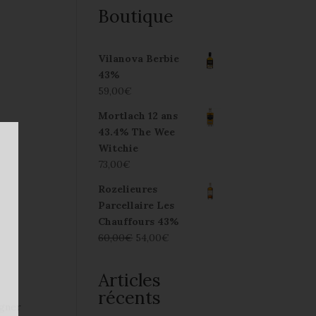
Boutique
Vilanova Berbie
43%
59,00
€
Mortlach 12 ans
43.4% The Wee
Witchie
73,00
€
Rozelieures
Parcellaire Les
Chauffours 43%
60,00
€
54,00
€
Articles
récents
agner