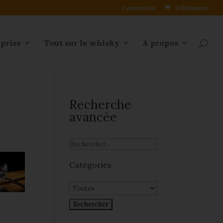
Connexion
0 Éléments
eprise
Tout sur le whisky
A propos
Recherche
avancée
Catégories