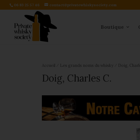
06 83 25 57 46
contact@privatewhiskysociety.com
Boutique
⁄
⁄
Accueil
Les grands noms du whisky
Doig, Charl
Doig, Charles C.