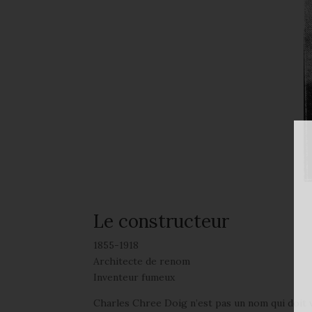
Le constructeur
1855-1918
Architecte de renom
Inventeur fumeux
Charles Chree Doig n’est pas un nom qui doit vo