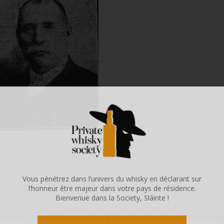
Vous pénétrez dans l’univers du whisky en déclarant sur
l’honneur être majeur dans votre pays de résidence.
Bienvenue dans la Society, Sláinte !
us dire grand chose, ou alors il faut aller s’inscrire à “Qui veut g