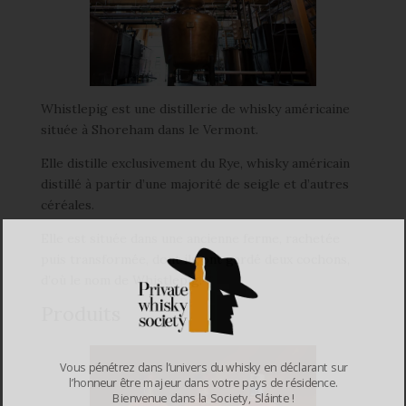
Whistlepig est une distillerie de whisky américaine
située à Shoreham dans le Vermont.
Elle distille exclusivement du Rye, whisky américain
distillé à partir d’une majorité de seigle et d’autres
céréales.
Elle est située dans une ancienne ferme, rachetée
puis transformée, dont ils ont gardé deux cochons,
d’où le nom de Whistlepig.
Produits
Vous pénétrez dans l’univers du whisky en déclarant sur
l’honneur être majeur dans votre pays de résidence.
Bienvenue dans la Society, Sláinte !