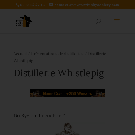
06 83 25 57 46
contact@privatewhiskysociety.com
⁄
⁄
Accueil
Présentations de distilleries
Distillerie
Whistlepig
Distillerie Whistlepig
Du Rye ou du cochon ?