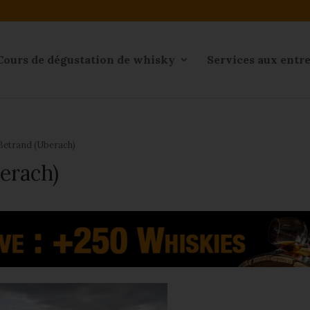
Cours de dégustation de whisky
Services aux entr
e Betrand (Uberach)
berach)