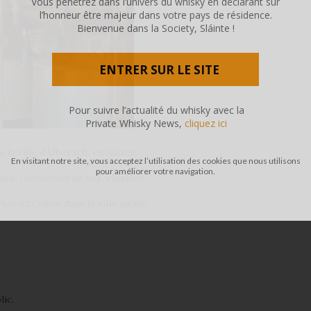
Vous pénétrez dans l’univers du whisky en déclarant sur
l’honneur être majeur dans votre pays de résidence.
Bienvenue dans la Society, Sláinte !
ENTRER SUR LE SITE
Pour suivre l’actualité du whisky avec la
Private Whisky News,
cliquez ici
 la ville d’Uberach, en Alsace.
En visitant notre site, vous acceptez l’utilisation des cookies que nous utilisons
pour améliorer votre navigation.
ouble
distillation
de ses whiskies.
berach, situé dans la ville même.
lic.