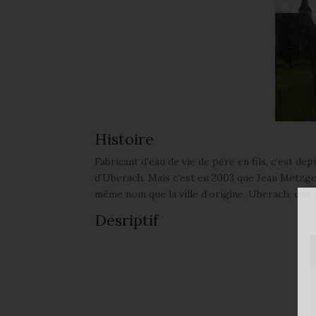
Histoire
Fabricant d’eau de vie de père en fils, c’est dep
d’Uberach. Mais c’est en 2003 que Jean Metzger 
même nom que la ville d’origine, Uberach, que
Desriptif