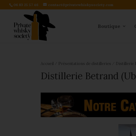
06 83 25 57 46
contact@privatewhiskysociety.com
Boutique
⁄
⁄
Accueil
Présentations de distilleries
Distilleri
Distillerie Betrand (U