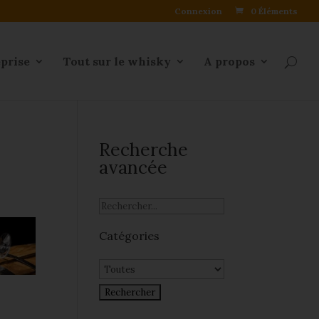
Connexion
0 Éléments
eprise
Tout sur le whisky
A propos
Recherche
avancée
Catégories