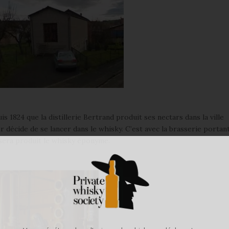
uis 1824 que la distillerie Bertrand produit ses nectars dans la ville
décide de se lancer dans le whisky. C’est avec la brasserie portant
 sera produit le whisky éponyme.