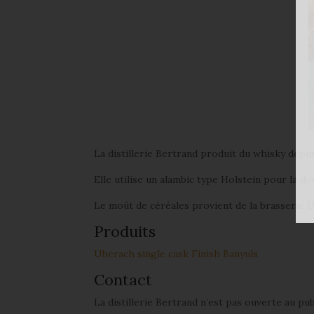
La distillerie Bertrand produit du whisky depuis
Elle utilise un alambic type Holstein pour la d
Le moût de céréales provient de la brasserie U
Produits
Uberach single cask Finish Banyuls
Contact
La distillerie Bertrand n’est pas ouverte au pub