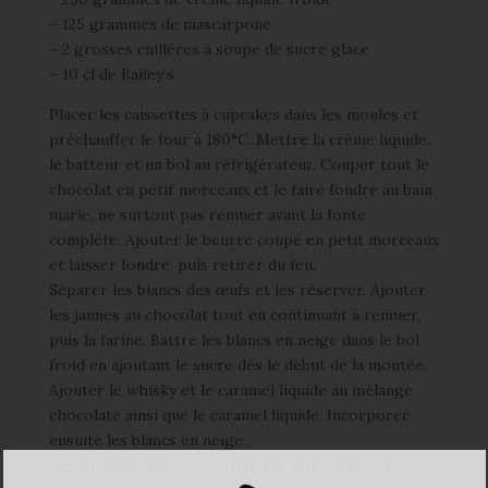
– 125 grammes de mascarpone
– 2 grosses cuillères à soupe de sucre glace
– 10 cl de Bailey’s
Placer les caissettes à cupcakes dans les moules et
préchauffer le four à 180°C. Mettre la crème liquide,
le batteur et un bol au réfrigérateur. Couper tout le
chocolat en petit morceaux et le faire fondre au bain
marie, ne surtout pas remuer avant la fonte
complète. Ajouter le beurre coupé en petit morceaux
et laisser fondre, puis retirer du feu.
Séparer les blancs des œufs et les réserver. Ajouter
les jaunes au chocolat tout en continuant à remuer,
puis la farine. Battre les blancs en neige dans le bol
froid en ajoutant le sucre dès le début de la montée.
Ajouter le whisky et le caramel liquide au mélange
chocolaté ainsi que le caramel liquide. Incorporer
ensuite les blancs en neige.
Verser le mélange chocolaté aux ¾ des caissettes