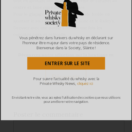
tout en ajoutant une cuillère de crème de caramel au
centre et faire cuire 20 à 25 minutes.
Pour le glaçage, battre la crème liquide froide en
ajoutant le sucre glace, le mascarpone et le Bailey’s.
Dresser avec une poche à douille une fois les
cupcakes cuits et refroidis.
Vous pénétrez dans l’univers du whisky en déclarant sur
l’honneur être majeur dans votre pays de résidence.
Bienvenue dans la Society, Sláinte !
Découvrez notre sélection sur la boutique en
ligne :
ENTRER SUR LE SITE
Découvrir
Pour suivre l’actualité du whisky avec la
Private Whisky News,
cliquez ici
En visitant notre site, vous acceptez l’utilisation des cookies que nous utilisons
pour améliorer votre navigation.
Poster le commentaire