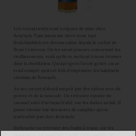
Les excentricités sont toujours de mise chez
Benriach. Tant mieux me direz vous, tant
Bruichladdich est devenu calme depuis le rachat de
Remi Cointreau. On les savait joueurs concernant les
vieillissements, voilà qu’ils se mettent à nous étonner
dans la distillation. Quoiqu’après l’avoir gouté, on se
rend compte qu’il est loin d’emprunter les habituels
chemins de Benriach.
Au nez on est d’abord surprit par des épices avec du
poivre et de la muscade. On retrouve ensuite du
caramel suivi d’un beau fruité, sur les dattes au lait. Il
passe ensuite sur des notes de camphre qu’on
n’attendait pas chez Benriach.
En bouche on retrouve des fruits à coque, sur les
amandes et les noisettes. On retrouve ensuite un