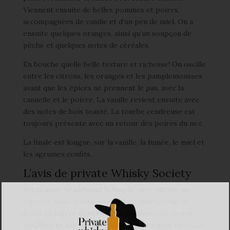
Viennent ensuite de belles pommes et poires,
accompagnées de vanille et d’un peu de miel. On a
ensuite quelques oranges, ainsi qu’un soupçon de
pêche et quelques notes de céréales.
En bouche quelle belle texture et richesse! On oscille
entre les citrons, les oranges et les pamplemousses
avant que les épices ne prennent le pas, avec la
cannelle et le poivre. La vanille revient ensuite avec
des notes de bois toasté. La tourbe cendreuse est
toujours présente avec un retour des poires du nez.
La finale est longue, sur la vanille, la fumée, le miel et
les agrumes confits.
L’avis de private Whisky Society
Arran aime décidément la tourbe avec encore un
superbe whisky. Bien situé entre fumée, cendres,
fruité et légère gourmandise, on retrouve un joli
équilibre et surtout une belle richesse avec un
single