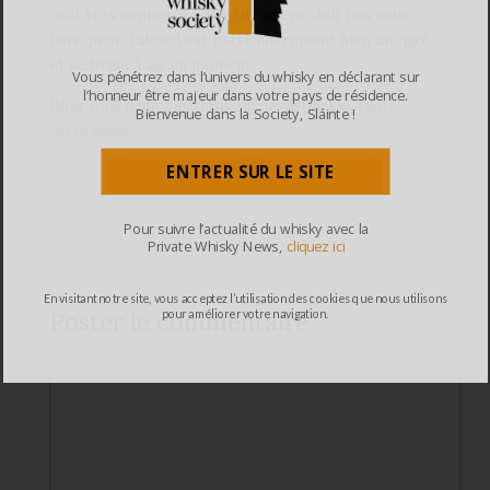
malt
très expressif. Et le titrage ne doit pas vous
faire peur, l’alcool est particulièrement bien intégré
et ne brule à aucun moment.
Vous pénétrez dans l’univers du whisky en déclarant sur
l’honneur être majeur dans votre pays de résidence.
Pour plus d’informations sur la distillerie,
visitez
Bienvenue dans la Society, Sláinte !
cette page
.
ENTRER SUR LE SITE
Pour suivre l’actualité du whisky avec la
Private Whisky News,
cliquez ici
En visitant notre site, vous acceptez l’utilisation des cookies que nous utilisons
pour améliorer votre navigation.
Poster le commentaire