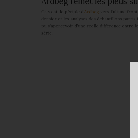
Ardbeg remet les pieds su
Ca y est, le périple d’
Ardbeg
vers l’ultime fron
dernier et les analyses des échantillons partis 
pu s’apercevoir d’une réelle différence entre 
série.