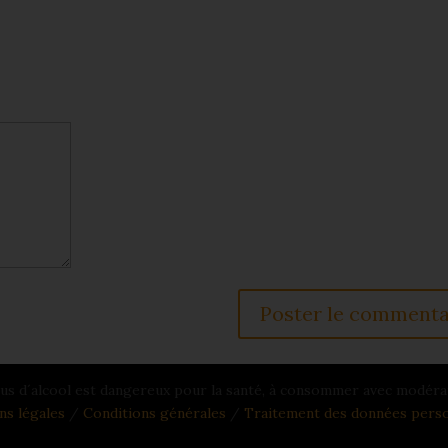
us d´alcool est dangereux pour la santé, à consommer avec modéra
ns légales
/
Conditions générales
/
Traitement des données perso