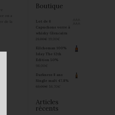
Boutique
re
ace on a
Lot de 6
er de la
Capuchons verre à
whisky Glencairn
21,00
€
19,00
€
Kilchoman 100%
Islay The 12th
Edition 50%
98,00
€
Darkness 8 ans
Single malt 47.8%
63,00
€
56,70
€
Articles
récents