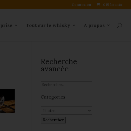
Connexion
0 Éléments
eprise
Tout sur le whisky
A propos
Recherche
avancée
Catégories