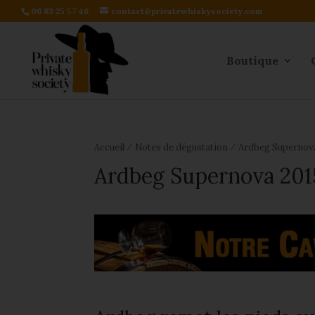
06 83 25 57 46
contact@privatewhiskysociety.com
Boutique
⁄
⁄
Accueil
Notes de dégustation
Ardbeg Supernov
Ardbeg Supernova 201