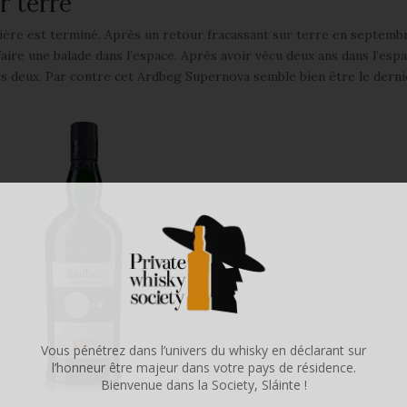
r terre
tière est terminé. Après un retour fracassant sur terre en septemb
faire une balade dans l’espace. Après avoir vécu deux ans dans l’esp
les deux. Par contre cet Ardbeg Supernova semble bien être le derni
Vous pénétrez dans l’univers du whisky en déclarant sur
l’honneur être majeur dans votre pays de résidence.
Bienvenue dans la Society, Sláinte !