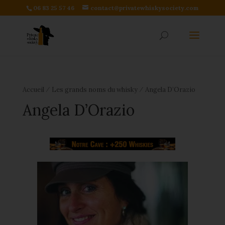
06 83 25 57 46
contact@privatewhiskysociety.com
⁄
⁄
Accueil
Les grands noms du whisky
Angela D’Orazio
Angela D’Orazio