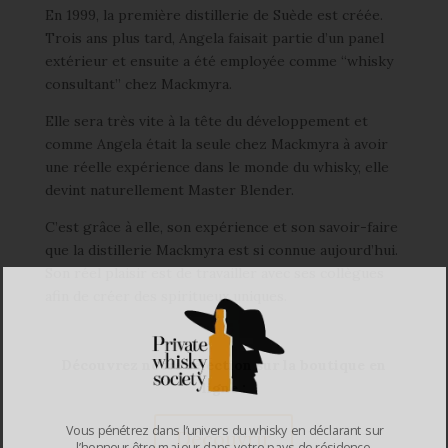
En 1999, la première distillerie de Suède est créée.
Trois ans plus tard, Angela faisait partie d’un panel
extérieur et ensuite a été employée comme “whisky
consultant” chez Mackmyra.
Elle sera très vite à la tête du développement et
comme Angela était la seule chez Mackmyra à avoir
une réelle expérience dans le monde du whisky, elle
devint naturellement Master Blender.
C’est grâce à elle, son expérience et son savoir-faire
que la distillerie Mackmyra est si connue aujourd’hui.
Son réel plaisir est de travailler avec ses collègues
afin de créer des spiritueux uniques.
Découvrez notre sélection sur la boutique en
ligne :
Vous pénétrez dans l’univers du whisky en déclarant sur
Découvrir
l’honneur être majeur dans votre pays de résidence.