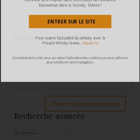
Bienvenue dans la Society, Sláinte !
ENTRER SUR LE SITE
Poster le commentaire
Pour suivre l’actualité du whisky avec la
Private Whisky News,
cliquez ici
En visitant notre site, vous acceptez l’utilisation des cookies que nous utilisons
pour améliorer votre navigation.
Recherche avancée