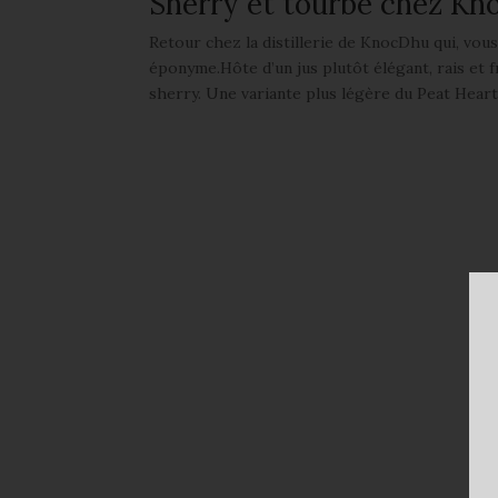
Sherry et tourbe chez K
Retour chez la distillerie de KnocDhu qui, vous
éponyme.Hôte d’un jus plutôt élégant, rais et f
sherry. Une variante plus légère du Peat Heart 