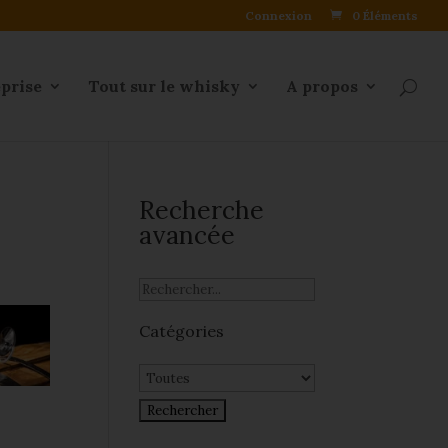
Connexion
0 Éléments
eprise
Tout sur le whisky
A propos
Recherche
avancée
Catégories