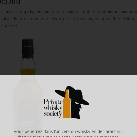
nocDhu
 l’aurez compris, fait partie des maisons qui ne produisent pas un 
ruité, elle nous emmène ici sur de la
tourbe
avec un finish en fûts d
à priori.
Vous pénétrez dans l’univers du whisky en déclarant sur