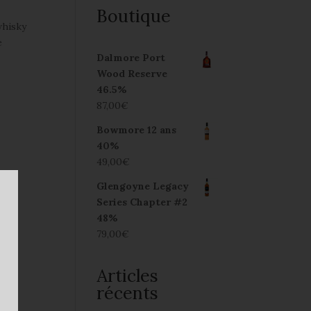
Boutique
whisky
e
Dalmore Port
Wood Reserve
46.5%
87,00
€
Bowmore 12 ans
40%
49,00
€
Glengoyne Legacy
Series Chapter #2
48%
79,00
€
Articles
récents