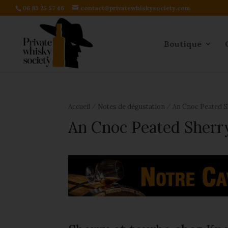
06 83 25 57 46
contact@privatewhiskysociety.com
Boutique
⁄
⁄
Accueil
Notes de dégustation
An Cnoc Peated S
An Cnoc Peated Sherr