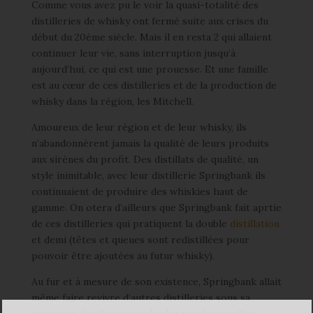
Comme vous avez pu le voir la quasi-totalité des
distilleries de whisky ont fermé suite aux crises du
début du 20ème siècle. Mais il en resta 2 qui allaient
continuer leur vie, sans interruption jusqu’à
aujourd’hui, ce qui est une prouesse. Et une famille
est au cœur de ces distilleries et de la production de
whisky dans la région, les Mitchell.
Amoureux de leur région et de leur whisky, ils
n’abandonnèrent jamais la qualité de leurs produits
aux sirènes du profit. Des distillats de qualité, un
style inimitable, avec leur distillerie Springbank ils
continuaient de produire des whiskies haut de
gamme. On otera d’ailleurs que Springbank fait aprtie
de ces distilleries qui pratiquent la double
distillation
et demi (têtes et queues sont redistillées pour
pouvoir être ajoutées au futur whisky).
Au fur et à mesure de son existence, Springbank allait
même faire revivre d’autres distilleries sous sa