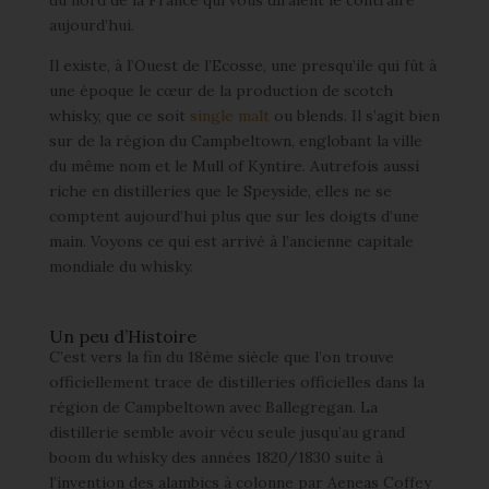
du nord de la France qui vous diraient le contraire
aujourd’hui.
Il existe, à l’Ouest de l’Ecosse, une presqu’ile qui fût à
une époque le cœur de la production de scotch
whisky, que ce soit
single malt
ou blends. Il s’agit bien
sur de la région du Campbeltown, englobant la ville
du même nom et le Mull of Kyntire. Autrefois aussi
riche en distilleries que le Speyside, elles ne se
comptent aujourd’hui plus que sur les doigts d’une
main. Voyons ce qui est arrivé à l’ancienne capitale
mondiale du whisky.
Un peu d’Histoire
C’est vers la fin du 18ème siècle que l’on trouve
officiellement trace de distilleries officielles dans la
région de Campbeltown avec Ballegregan. La
distillerie semble avoir vécu seule jusqu’au grand
boom du whisky des années 1820/1830 suite à
l’invention des alambics à colonne par Aeneas Coffey