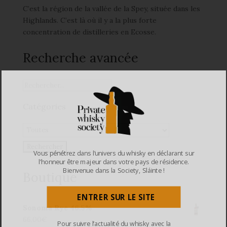
C’est la région de la vallée de la Spey, située dans les
Highlands. C’est là où il y a la plus forte
concentration de distilleries en Ecosse.
Recherche avancée
Catégories
Vous pénétrez dans l’univers du whisky en déclarant sur
l’honneur être majeur dans votre pays de résidence.
Bienvenue dans la Society, Sláinte !
Boutique
ENTRER SUR LE SITE
Sonoma Rye 46.5%
66,00
€
Pour suivre l’actualité du whisky avec la