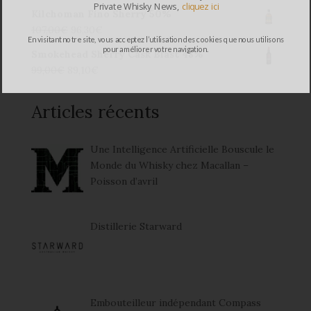
Private Whisky News,
cliquez ici
Kilchoman Fino Sherry 50%
107,00
€
96,30
€
En visitant notre site, vous acceptez l’utilisation des cookies que nous utilisons
pour améliorer votre navigation.
Smokehead Sherry Cask Blast 48%
99,00
€
89,10
€
Articles récents
Une Intelligence Artificielle Bouscule le
Monde du Whisky chez Macallan –
Poisson d’avril
Distillerie Starward
Embouteilleur indépendant Compass