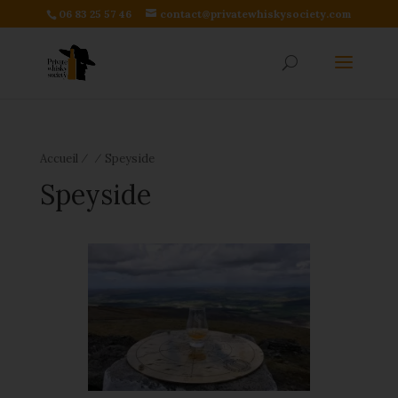
06 83 25 57 46
contact@privatewhiskysociety.com
⁄
⁄
Accueil
Speyside
Speyside