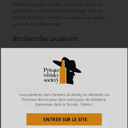
méthode consiste à brûler l’intérieur du fût. Le
degré plus ou moins fort du bousinage aura un
impact direct les arômes et la couleur du whisky
pendant le vieillissement.
Recherche avancée
Catégories
Vous pénétrez dans l’univers du whisky en déclarant sur
l’honneur être majeur dans votre pays de résidence.
Boutique
Bienvenue dans la Society, Sláinte !
ENTRER SUR LE SITE
Rozelieures Rare Collection 40%