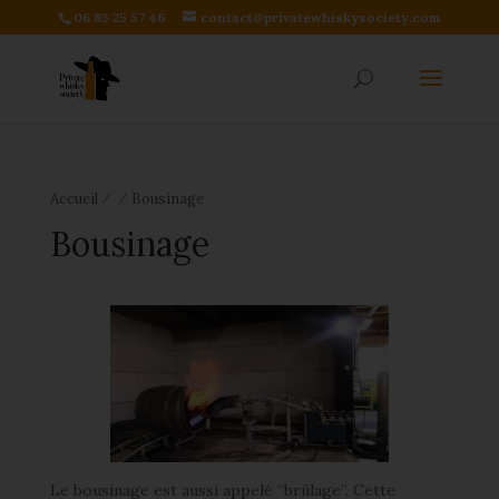
06 83 25 57 46
contact@privatewhiskysociety.com
⁄
⁄
Accueil
Bousinage
Bousinage
Le bousinage est aussi appelé “brûlage”. Cette