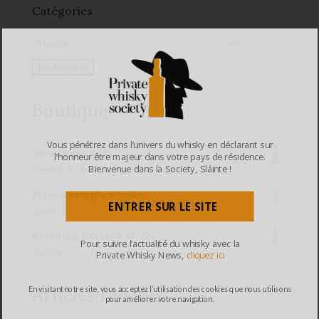
Catégories
Boutique
Vous pénétrez dans l’univers du whisky en déclarant sur
Jura 18 ans 44%
l’honneur être majeur dans votre pays de résidence.
97,00
€
87,30
€
Bienvenue dans la Society, Sláinte !
Flacon sample whisky
ENTRER SUR LE SITE
2,00
€
Stauning Bastard 46.3%
Pour suivre l’actualité du whisky avec la
79,00
€
Private Whisky News,
cliquez ici
Articles récents
En visitant notre site, vous acceptez l’utilisation des cookies que nous utilisons
pour améliorer votre navigation.