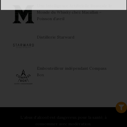
Une Intelligence Artificielle Bouscule le
Monde du Whisky chez Macallan –
Poisson d’avril
Distillerie Starward
Embouteilleur indépendant Compass
Box
L´abus d´alcool est dangereux pour la santé, à
consommer avec modération.