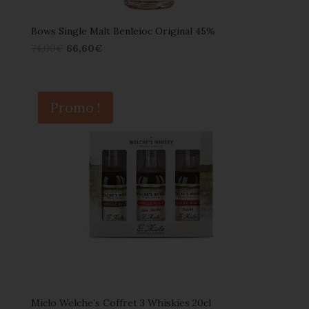
Bows Single Malt Benleioc Original 45%
74,00
€
66,60
€
Promo !
Miclo Welche’s Coffret 3 Whiskies 20cl