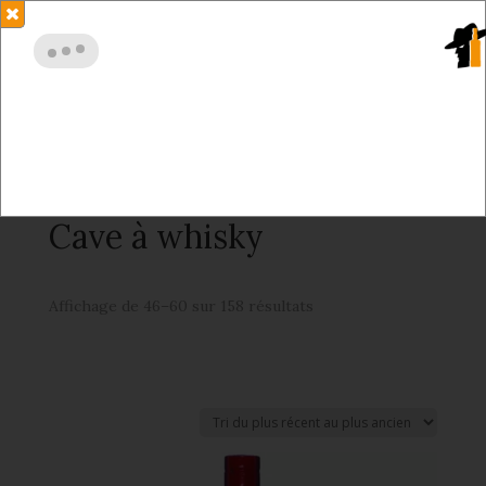
06 83 25 57 46
contact@privatewhiskysociety.com
Bonjour, je suis Watson.
Boutique
/
Cave à whisky
/ Page 4
Cave à whisky
Affichage de 46–60 sur 158 résultats