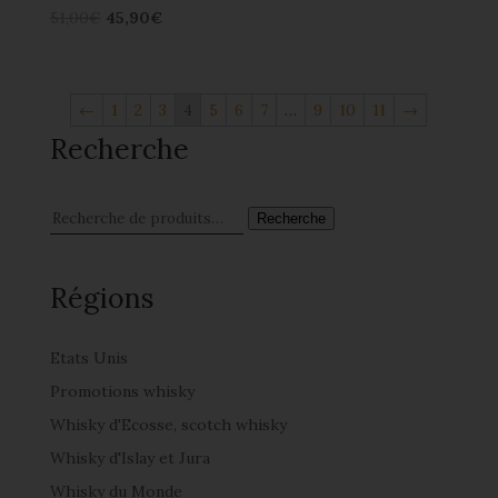
51,00
€
45,90
€
←
1
2
3
4
5
6
7
…
9
10
11
→
Recherche
Recherche
Régions
Etats Unis
Promotions whisky
Whisky d'Ecosse, scotch whisky
Whisky d'Islay et Jura
Whisky du Monde