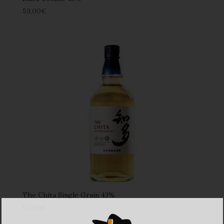
59,00
€
The Chita Single Grain 43%
63,00
€