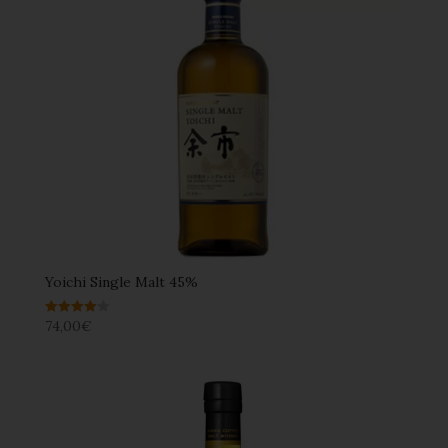
Yoichi Single Malt 45%
74,00
€
Note
4.00
sur 5