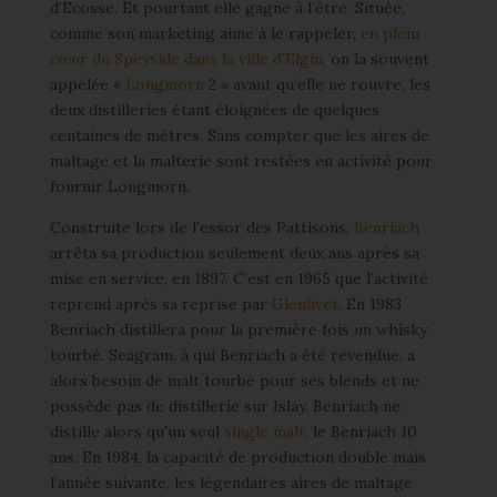
d’Ecosse. Et pourtant elle gagne à l’être. Située,
comme son marketing aime à le rappeler,
en plein
cœur du Speyside dans la ville d’Elgin
, on la souvent
appelée «
Longmorn
2 » avant qu’elle ne rouvre, les
deux distilleries étant éloignées de quelques
centaines de mètres. Sans compter que les aires de
maltage et la malterie sont restées en activité pour
fournir Longmorn.
Construite lors de l’essor des Pattisons,
Benriach
arrêta sa production seulement deux ans après sa
mise en service, en 1897. C’est en 1965 que l’activité
reprend après sa reprise par
Glenlivet
. En 1983
Benriach distillera pour la première fois un whisky
tourbé. Seagram, à qui Benriach a été revendue, a
alors besoin de malt tourbé pour ses blends et ne
possède pas de distillerie sur Islay. Benriach ne
distille alors qu’un seul
single malt
, le Benriach 10
ans. En 1984, la capacité de production double mais
l’année suivante, les légendaires aires de maltage