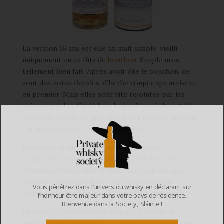
La version 16 ans est elle un malt simple, vieilli
uniquement en ex fûts de
bourbon
. Simple mais
tellement bien fait. Après avoir ôté le bouchon, ce
sont des notes florales, d’herbe coupée qui arrivent
en premier. Mais elles sont vite rejointes par les
arômes que l’ex fût de bourbon a déposé durant 16
ans. De la vanille, du miel, des notes maltées en fond.
Un Speyside dans toute sa splendeur.
En bouche le distillat est soyeux bien que
relativement sec. Il reprend très bien les notes
olfactives, vanille, miel et malt, mais y ajoute des
épices et un peu de fruité, très certainement
Vous pénétrez dans l’univers du whisky en déclarant sur
apportées par un finish dans un ex fût de sherry.
l’honneur être majeur dans votre pays de résidence.
Bienvenue dans la Society, Sláinte !
La finale est relativement longue et dévoile de
légères notes de fumée. La vanille reste dominante