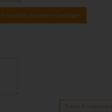
tez cette page
.