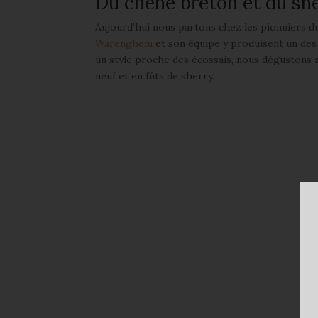
Du chêne breton et du sh
Aujourd’hui nous partons chez les pionniers du 
Warenghem
et son équipe y produisent un des 
un style proche des écossais, nous dégustons 
neuf et en fûts de sherry.