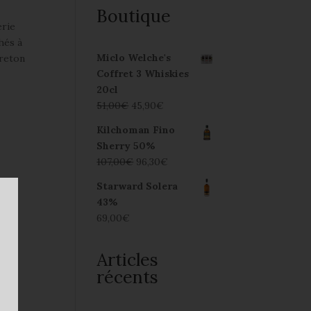
Boutique
erie
hés à
Miclo Welche's
breton
Coffret 3 Whiskies
20cl
51,00
€
45,90
€
Kilchoman Fino
Sherry 50%
107,00
€
96,30
€
Starward Solera
43%
69,00
€
Articles
récents