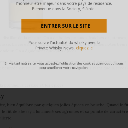
l’honneur être majeur dans votre pays de résidence.
Bienvenue dans la Society, Sláinte !
ENTRER SUR LE SITE
 distillat de la maison. On a de belles pommes fraiches et juteuses, 
Pour suivre l’actualité du whisky avec la
usse. La céréale se montre, fugace, alors que de jolies notes beur
Private Whisky News,
cliquez ici
rondeur. On a également quelques épices.
 avec du poivre et de la muscade. Les pommes sont passées au four 
En visitant notre site, vous acceptez l’utilisation des cookies que nous utilisons
pour améliorer votre navigation.
beurrée est toujours présente avec le caramel avant que la céréal
la pomme, la céréale et les épices.
ty
ité, bien équilibré par quelques jolies épices en bouche. Quand le f
, le fût de sherry a lui amené ses agrumes et sa pointe de caractèr
llerie.