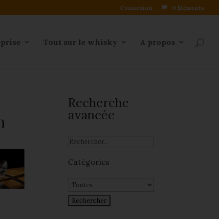
Connexion
0 Éléments
eprise
Tout sur le whisky
A propos
Recherche
avancée
n
Catégories