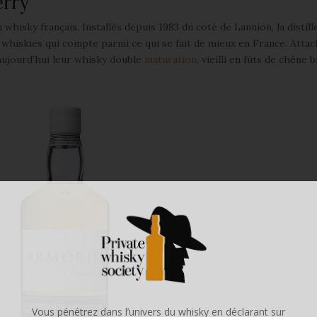
erry
whisky français. Installés depuis 1983 du coté de Lannion, la distill
whiskies qui compte parmi ce qui se fait de mieux en France. Attac
aujourd’hui leur whisky double
maturation
, vieilli en fûts de chêne 
Vous pénétrez dans l’univers du whisky en déclarant sur