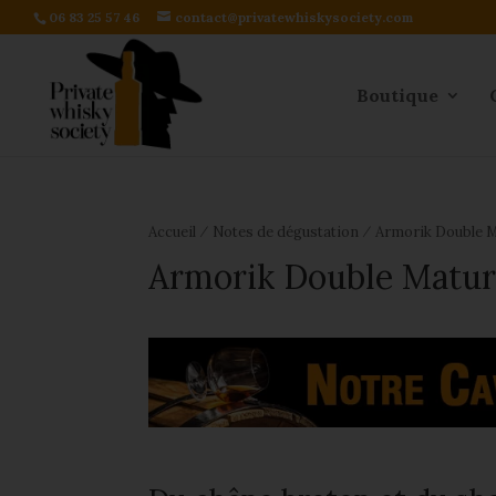
06 83 25 57 46
contact@privatewhiskysociety.com
Boutique
⁄
⁄
Accueil
Notes de dégustation
Armorik Double M
Armorik Double Matur