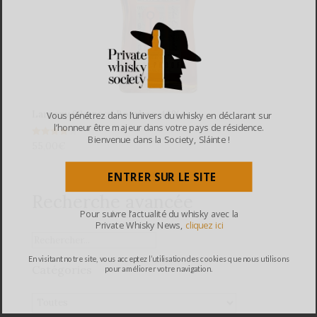
Larceny 92 proof Bourbon 46%
Vous pénétrez dans l’univers du whisky en déclarant sur
l’honneur être majeur dans votre pays de résidence.
Bienvenue dans la Society, Sláinte !
55,00
€
Note
4.00
sur 5
ENTRER SUR LE SITE
Recherche avancée
Pour suivre l’actualité du whisky avec la
Private Whisky News,
cliquez ici
En visitant notre site, vous acceptez l’utilisation des cookies que nous utilisons
Catégories
pour améliorer votre navigation.