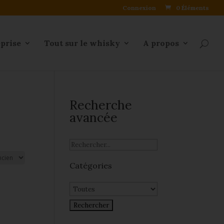
Connexion
0 Éléments
eprise
Tout sur le whisky
A propos
Recherche
avancée
Catégories