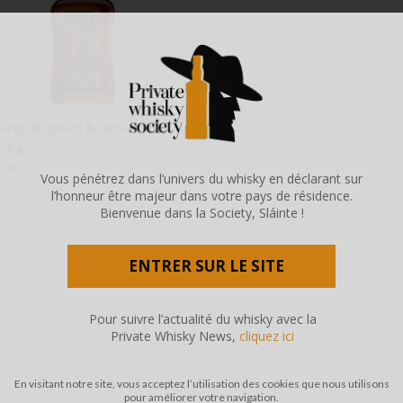
ceny 92 proof Bourbon 46%
00
€
e
Vous pénétrez dans l’univers du whisky en déclarant sur
 5
l’honneur être majeur dans votre pays de résidence.
Bienvenue dans la Society, Sláinte !
ENTRER SUR LE SITE
Pour suivre l’actualité du whisky avec la
Private Whisky News,
cliquez ici
En visitant notre site, vous acceptez l’utilisation des cookies que nous utilisons
pour améliorer votre navigation.