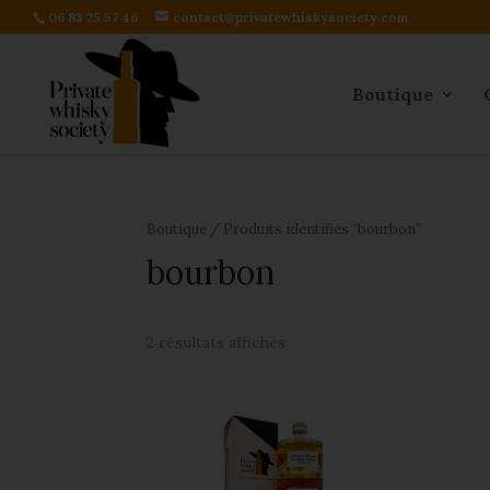
06 83 25 57 46
contact@privatewhiskysociety.com
Boutique
Boutique
/ Produits identifiés “bourbon”
bourbon
2 résultats affichés