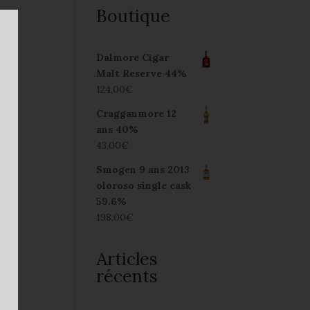
Boutique
Dalmore Cigar
Malt Reserve 44%
124,00
€
Cragganmore 12
ans 40%
43,00
€
Smogen 9 ans 2013
oloroso single cask
59.6%
198,00
€
Articles
récents