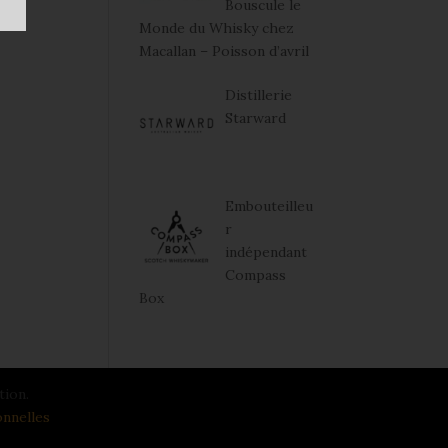
Bouscule le
Monde du Whisky chez
Macallan – Poisson d’avril
Distillerie
Starward
Embouteilleu
r
indépendant
Compass
Box
tion.
nnelles