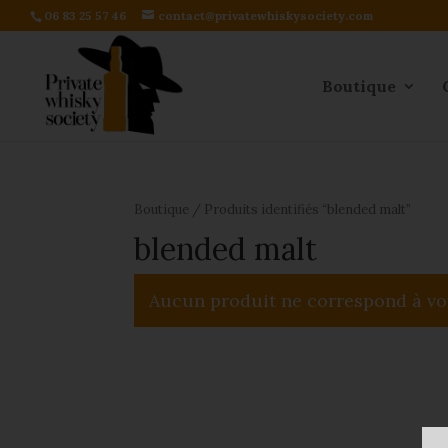
06 83 25 57 46
contact@privatewhiskysociety.com
Boutique
Boutique
/ Produits identifiés “blended malt”
blended malt
Aucun produit ne correspond à vot