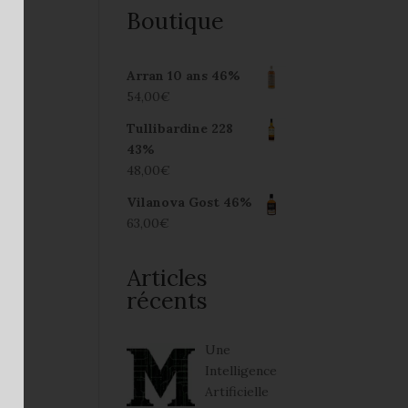
Boutique
Arran 10 ans 46%
54,00
€
Tullibardine 228
43%
48,00
€
Vilanova Gost 46%
63,00
€
Articles
récents
Une
Intelligence
Artificielle