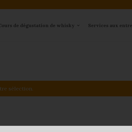
Cours de dégustation de whisky
Services aux entr
re sélection.