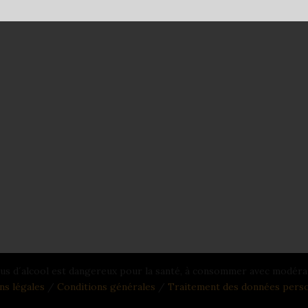
us d´alcool est dangereux pour la santé, à consommer avec modéra
ns légales
/
Conditions générales
/
Traitement des données perso