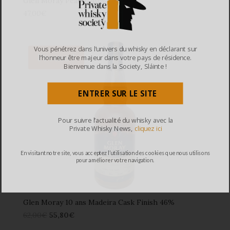
Glen Moray Peated 40%
47,00
€
Vous pénétrez dans l’univers du whisky en déclarant sur
Promo !
l’honneur être majeur dans votre pays de résidence.
Bienvenue dans la Society, Sláinte !
ENTRER SUR LE SITE
Pour suivre l’actualité du whisky avec la
Private Whisky News,
cliquez ici
En visitant notre site, vous acceptez l’utilisation des cookies que nous utilisons
pour améliorer votre navigation.
Glen Moray 10 ans Madeira Cask Finish 46%
62,00
€
55,80
€