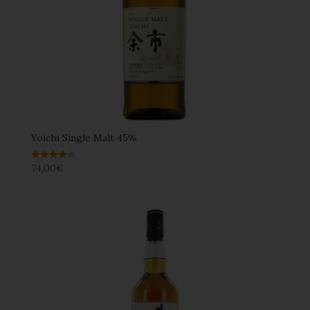
Yoichi Single Malt 45%
74,00
€
Note
4.00
sur 5