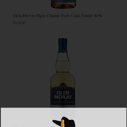
Glen Moray Elgin Classic Port Cask Finish 40%
33,00
€