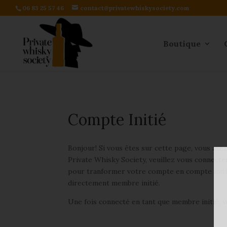
06 83 25 57 46
contact@privatewhiskysociety.com
Boutique
Compte Initié
Bonjour! Si vous êtes sur cette page, vous ave
Private Whisky Society, veuillez vous connecte
pour tranformer votre compte en compte initié
directement membre initié.
Une fois connecté en tant que membre initié, v