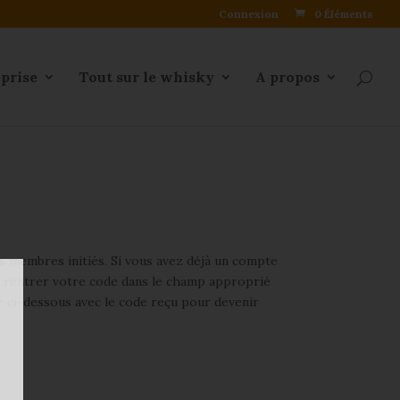
Connexion
0 Éléments
eprise
Tout sur le whisky
A propos
os membres initiés. Si vous avez déjà un compte
uis rentrer votre code dans le champ approprié
 ci-dessous avec le code reçu pour devenir