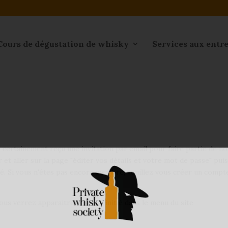
Cours de dégustation de whisky
Services aux entr
z certainement reçu une invitation par email pour faire partie de n
r et aller sur la page "éditer vos détails et votre mot de passe" p
. Si vous n'êtes pas encore membre, veuillez vous créer un compte
ous verrez apparaitre l'espace initié dans le menu du site